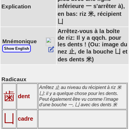
inférieure 一 s'arrêter à),
Explication
en bas: riz 米, récipient
凵
Arrêtez-vous à la boîte
de riz: Il y a qqch. pour
Mnémonique
les dents ! (Ou: image du
Show English
nez 止, de la bouche 凵 et
des dents 米)
Radicaux
Arrêtez 止 au niveau du récipient à riz 米
歯
凵: il y a quelque chose pour les dents.
dent
Peut également être vu comme l'image
d'une bouche 一, 凵 avec des dents 米
凵
cadre