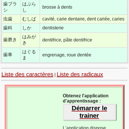
歯ブラ
はぶら
brosse à dents
シ
し
虫歯
むしば
cavité, carie dentaire, dent cariée, caries
歯科
しか
dentisterie
はみが
歯磨き
dentifrice, pâte dentifrice
き
はぐる
歯車
engrenage, roue dentée
ま
Liste des caractères
Liste des radicaux
|
Obtenez l'application
d'apprentissage :
Démarrer le
trainer
L'application dispose