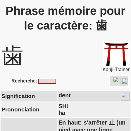
Phrase mémoire pour
le caractère: 歯
歯
Kanji-Trainer
Recherche:
dent
Signification
SHI
Prononciation
ha
En haut: s'arrêter 止 (un
pied avec une ligne