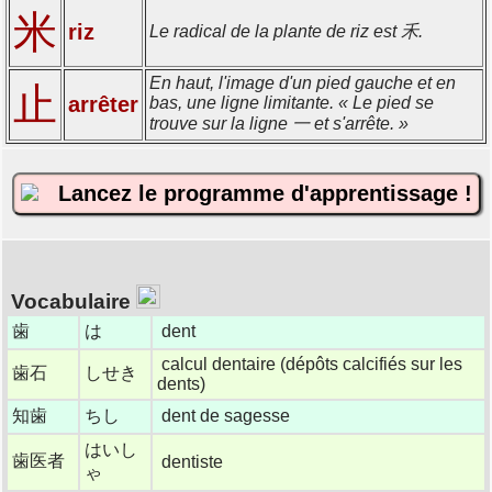
米
riz
Le radical de la plante de riz est 禾.
En haut, l'image d'un pied gauche et en
止
arrêter
bas, une ligne limitante. « Le pied se
trouve sur la ligne 一 et s'arrête. »
Lancez le programme d'apprentissage !
Vocabulaire
歯
は
dent
calcul dentaire (dépôts calcifiés sur les
歯石
しせき
dents)
知歯
ちし
dent de sagesse
はいし
歯医者
dentiste
ゃ