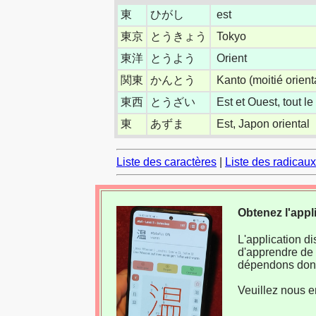
東
ひがし
est
東京
とうきょう
Tokyo
東洋
とうよう
Orient
関東
かんとう
Kanto (moitié orien
東西
とうざい
Est et Ouest, tout le
東
あずま
Est, Japon oriental
Liste des caractères
|
Liste des radicaux
Obtenez l'appl
L'application d
d'apprendre de 
dépendons donc
Veuillez nous e