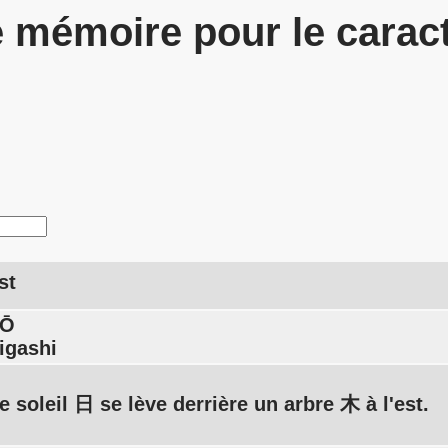
 mémoire pour le carac
st
TŌ
igashi
e soleil 日 se lève derrière un arbre 木 à l'est.