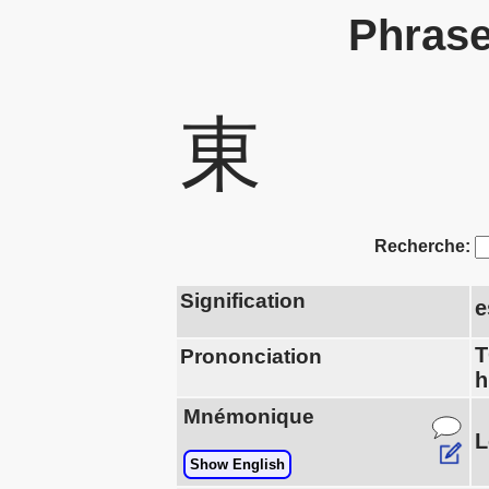
Phrase
東
Recherche:
Signification
e
Prononciation
h
Mnémonique
L
Show English