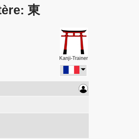
tère: 東
Kanji-Trainer