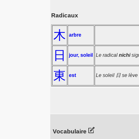
Radicaux
木
arbre
日
jour, soleil
Le radical
nichi
sign
東
est
Le soleil 日 se lève 
Vocabulaire