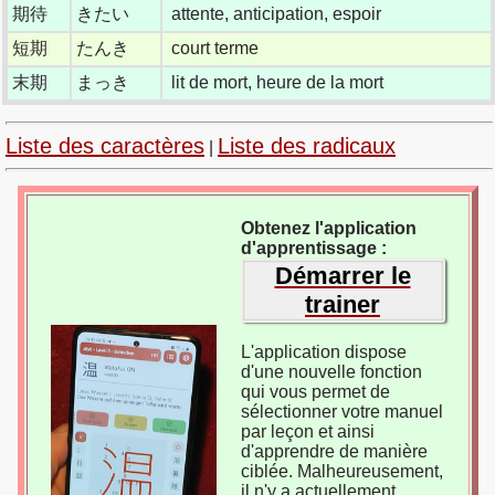
期待
きたい
attente, anticipation, espoir
短期
たんき
court terme
末期
まっき
lit de mort, heure de la mort
Liste des caractères
Liste des radicaux
|
Obtenez l'application
d'apprentissage :
Démarrer le
trainer
L'application dispose
d'une nouvelle fonction
qui vous permet de
sélectionner votre manuel
par leçon et ainsi
d'apprendre de manière
ciblée. Malheureusement,
il n'y a actuellement