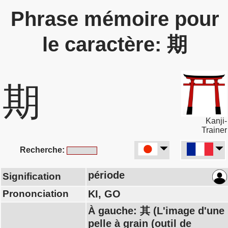
Phrase mémoire pour
le caractère: 期
期
Kanji-
Trainer
Recherche:
période
Signification
Prononciation
KI, GO
À gauche: 其 (L'image d'une
pelle à grain (outil de