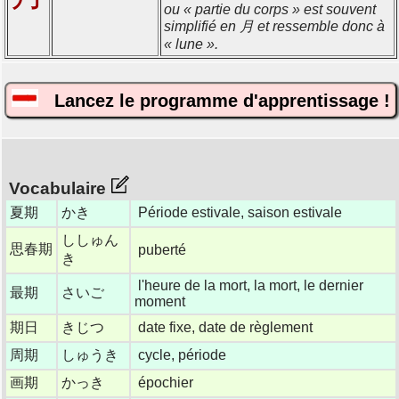
ou « partie du corps » est souvent
simplifié en 月 et ressemble donc à
« lune ».
Lancez le programme d'apprentissage !
Vocabulaire
夏期
かき
Période estivale, saison estivale
ししゅん
思春期
puberté
き
l'heure de la mort, la mort, le dernier
最期
さいご
moment
期日
きじつ
date fixe, date de règlement
周期
しゅうき
cycle, période
画期
かっき
épochier