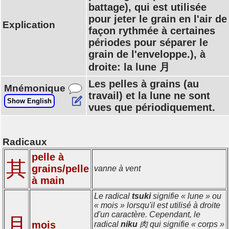
battage), qui est utilisée
pour jeter le grain en l'air de
Explication
façon rythmée à certaines
périodes pour séparer le
grain de l'enveloppe.), à
droite: la lune 月
Les pelles à grains (au
Mnémonique
travail) et la lune ne sont
Show English
vues que périodiquement.
Radicaux
pelle à
其
grains/pelle
vanne à vent
à main
Le radical
tsuki
signifie « lune » ou
« mois » lorsqu'il est utilisé à droite
d'un caractère. Cependant, le
月
mois
radical
niku
肉 qui signifie « corps »