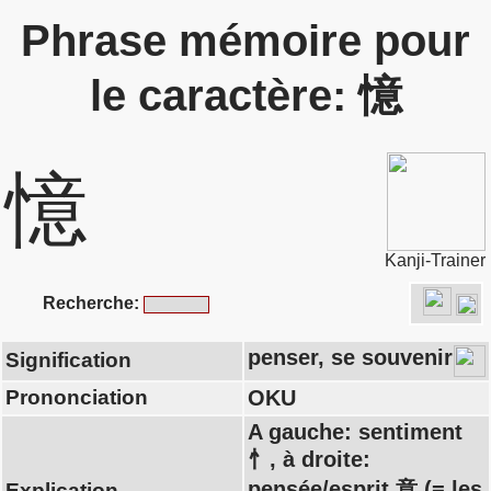
Phrase mémoire pour
le caractère: 憶
憶
Kanji-Trainer
Recherche:
penser, se souvenir
Signification
Prononciation
OKU
A gauche: sentiment
忄, à droite:
pensée/esprit 意 (= les
Explication