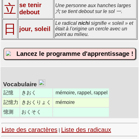
se tenir
立
Une personne aux hanches larges
debout
六 se tient debout sur le sol 一.
Le radical
nichi
signifie « soleil » et
日
jour, soleil
était à l'origine un cercle avec un
point au milieu.
Lancez le programme d'apprentissage !
Vocabulaire
記憶
きおく
mémoire, rappel, rappel
記憶力
きおくりょく
mémoire
憶測
おくそく
Liste des caractères
Liste des radicaux
|