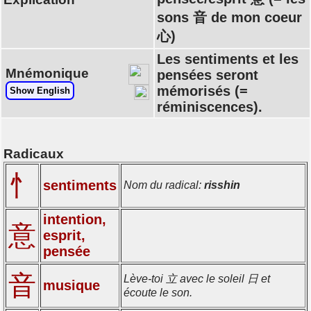
sons 音 de mon coeur
心)
Les sentiments et les
Mnémonique
pensées seront
mémorisés (=
Show English
réminiscences).
Radicaux
忄
sentiments
Nom du radical:
risshin
intention,
意
esprit,
pensée
音
Lève-toi 立 avec le soleil 日 et
musique
écoute le son.