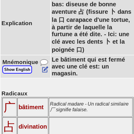
bas: diseuse de bonne
aventure 占 (fissure 卜 dans
la 口 carapace d'une tortue,
Explication
à partir de laquelle la
furtune a été dite. - Ici: une
clé avec les dents 卜 et la
poignée 口)
Le bâtiment qui est fermé
Mnémonique
avec une clé est: un
Show English
magasin.
Radicaux
广
Radical madare - Un radical similaire
bâtiment
厂 signifie falaise.
占
divination