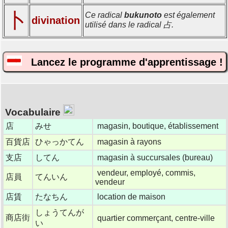
卜
Ce radical
bukunoto
est également
divination
utilisé dans le radical 占.
Lancez le programme d'apprentissage !
Vocabulaire
店
みせ
magasin, boutique, établissement
百貨店
ひゃっかてん
magasin à rayons
支店
してん
magasin à succursales (bureau)
vendeur, employé, commis,
店員
てんいん
vendeur
店賃
たなちん
location de maison
しょうてんが
商店街
quartier commerçant, centre-ville
い