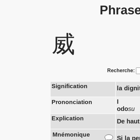
Phrase
威
Recherche:
Signification
la digni
I
Prononciation
odo
su
Explication
De haut
Mnémonique
Si la p