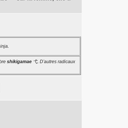
inja.
abre
shikigamae
弋. D'autres radicaux