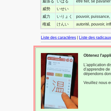
威張る
いばる
être fier, se pavaner
威勢
いせい
威力
いりょく
pouvoir, puissance, 
権威
けんい
autorité, pouvoir, in
Liste des caractères
|
Liste des radicaux
Obtenez l'appl
L'application d
d'apprendre de 
dépendons donc
Veuillez nous e