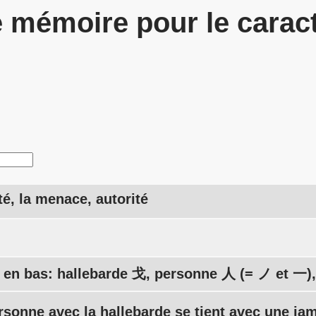
 mémoire pour le carac
té, la menace, autorité
 en bas: hallebarde 戈, personne 人 (= ノ et 一
ersonne avec la hallebarde se tient avec une ja