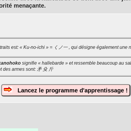
orité menaçante.
 traits est: « Ku-no-ichi » = くノ一 , qui désigne également une n
kanohoko
signifie « hallebarde » et ressemble beaucoup au s
nt des armes sont: 矛 殳 斤
Lancez le programme d'apprentissage !