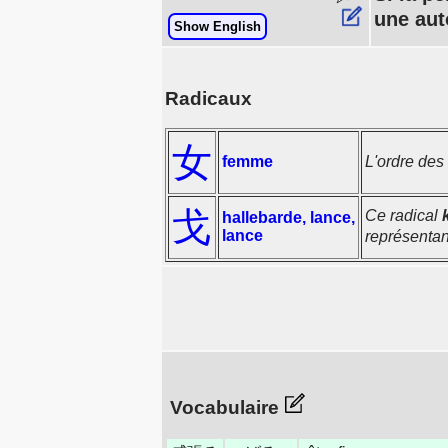
une aut
Show English
Radicaux
女
femme
L'ordre des
戈
Ce radical
hallebarde, lance,
lance
représenta
Vocabulaire