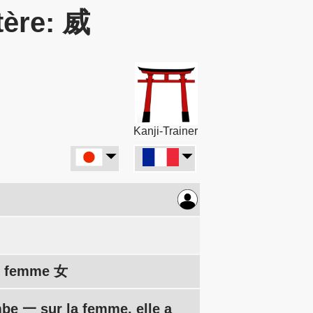
tère: 威
Kanji-Trainer
), femme 女
mbe 一 sur la femme, elle a