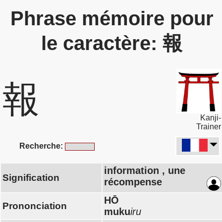
Phrase mémoire pour
le caractère: 報
報
Kanji-
Trainer
Recherche:
information , une
Signification
récompense
HŌ
Prononciation
muku
iru