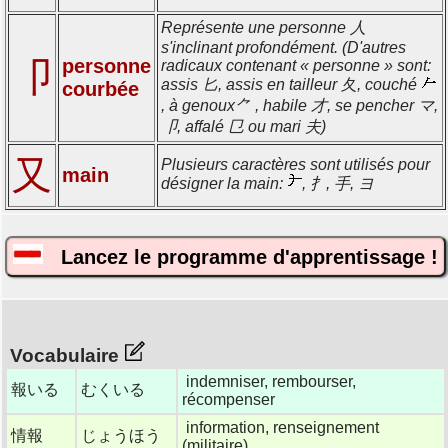
Représente une personne 人
s'inclinant profondément. (D'autres
卩
personne
radicaux contenant « personne » sont:
assis 匕, assis en tailleur 夂, couché
courbée
, à genoux⺈ , habile 才, se pencher マ,
卩, affalé 㔾 ou mari 夫)
又
Plusieurs caractères sont utilisés pour
main
désigner la main:
, 扌, 手, ヨ
Lancez le programme d'apprentissage !
Vocabulaire
indemniser, rembourser,
報いる
むくいる
récompenser
information, renseignement
情報
じょうほう
(militaire)