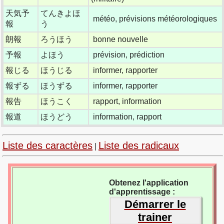
天気予
てんきよほ
météo, prévisions météorologiques
報
う
朗報
ろうほう
bonne nouvelle
予報
よほう
prévision, prédiction
報じる
ほうじる
informer, rapporter
報ずる
ほうずる
informer, rapporter
報告
ほうこく
rapport, information
報道
ほうどう
information, rapport
Liste des caractères
Liste des radicaux
|
Obtenez l'application
d'apprentissage :
Démarrer le
trainer