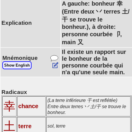
A gauche: bonheur 幸
(Entre deux 丷 terres 土/
干 se trouve le
Explication
bonheur.), à droite:
personne courbée 卩,
main 又
Il existe un rapport sur
Mnémonique
le bonheur de la
personne courbée qui
Show English
n'a qu'une seule main.
Radicaux
(La terre inférieure 干 est reflétée)
幸
chance
Entre deux terres 丷 土/干 se trouve le
bonheur.
土
terre
sol, terre