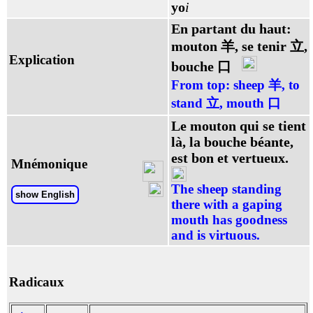
yo
i
En partant du haut:
mouton 羊, se tenir 立,
Explication
bouche 口
From top: sheep 羊, to
stand 立, mouth 口
Le mouton qui se tient
là, la bouche béante,
est bon et vertueux.
Mnémonique
The sheep standing
show English
there with a gaping
mouth has goodness
and is virtuous.
Radicaux