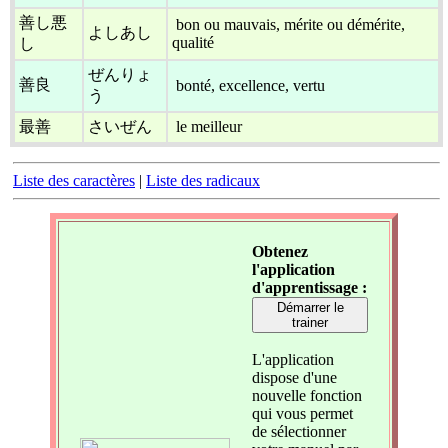
善し悪
bon ou mauvais, mérite ou démérite,
よしあし
qualité
し
ぜんりょ
善良
bonté, excellence, vertu
う
最善
さいぜん
le meilleur
Liste des caractères
|
Liste des radicaux
Obtenez
l'application
d'apprentissage :
Démarrer le
trainer
L'application
dispose d'une
nouvelle fonction
qui vous permet
de sélectionner