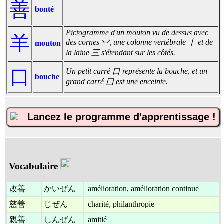
善
bonté
Pictogramme d'un mouton vu de dessus avec
羊
des cornes 丷, une colonne vertébrale 丨 et de
mouton
la laine 三 s'étendant sur les côtés.
口
Un petit carré 口 représente la bouche, et un
bouche
grand carré 囗 est une enceinte.
Lancez le programme d'apprentissage !
Vocabulaire
改善
かいぜん
amélioration, amélioration continue
慈善
じぜん
charité, philanthropie
親善
しんぜん
amitié