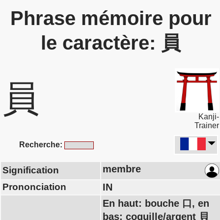
Phrase mémoire pour
le caractère: 員
員
Kanji-
Trainer
Recherche:
membre
Signification
Prononciation
IN
En haut: bouche 口, en
bas: coquille/argent 貝