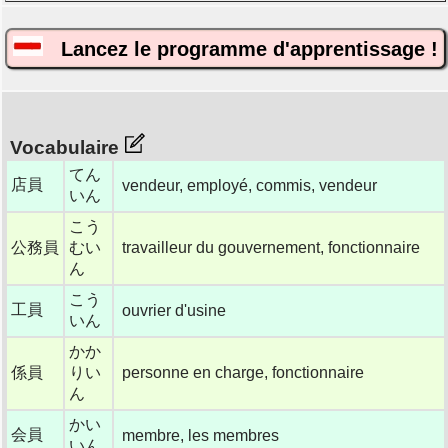
Lancez le programme d'apprentissage !
Vocabulaire
てん
店員
vendeur, employé, commis, vendeur
いん
こう
公務員
むい
travailleur du gouvernement, fonctionnaire
ん
こう
工員
ouvrier d'usine
いん
かか
係員
りい
personne en charge, fonctionnaire
ん
かい
会員
membre, les membres
いん