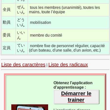
ぜん
tous les membres (unanimité), toutes les
全員
mains, toute l’équipe
いん
どう
動員
mobilisation
いん
いい
委員
membre du comité
ん
てい
nombre fixe de personnel régulier, capacité
定員
(d'un bateau, d'une salle, d'un avion, etc.)
いん
Liste des caractères
Liste des radicaux
|
Obtenez l'application
d'apprentissage :
Démarrer le
trainer