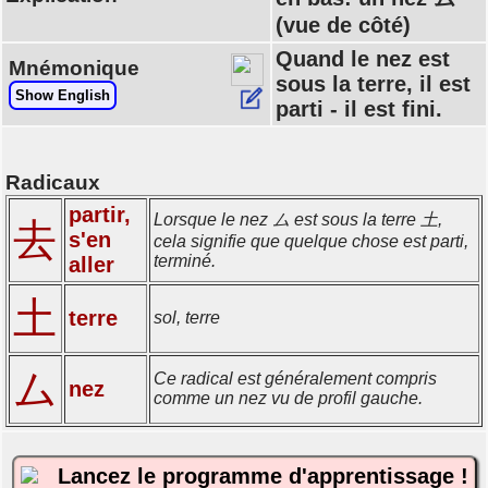
(vue de côté)
Quand le nez est
Mnémonique
sous la terre, il est
Show English
parti - il est fini.
Radicaux
partir,
Lorsque le nez ム est sous la terre 土,
去
s'en
cela signifie que quelque chose est parti,
terminé.
aller
土
terre
sol, terre
ム
Ce radical est généralement compris
nez
comme un nez vu de profil gauche.
Lancez le programme d'apprentissage !