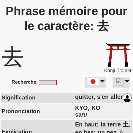
Phrase mémoire pour
le caractère: 去
去
Kanji-Trainer
Recherche:
quitter, s'en aller
Signification
KYO, KO
Prononciation
sa
ru
En haut: la terre 土,
Explication
en bas: un nez ム