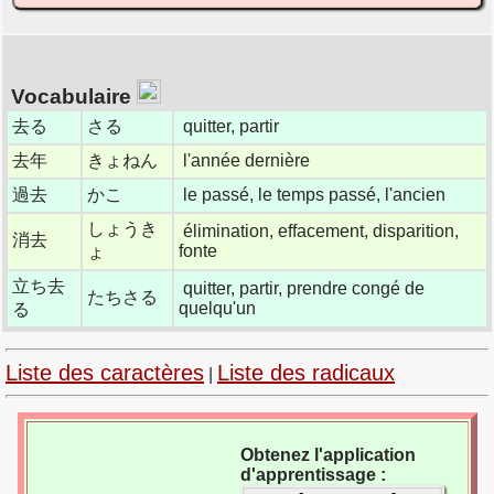
Vocabulaire
去る
さる
quitter, partir
去年
きょねん
l'année dernière
過去
かこ
le passé, le temps passé, l'ancien
しょうき
élimination, effacement, disparition,
消去
fonte
ょ
立ち去
quitter, partir, prendre congé de
たちさる
quelqu'un
る
Liste des caractères
Liste des radicaux
|
Obtenez l'application
d'apprentissage :