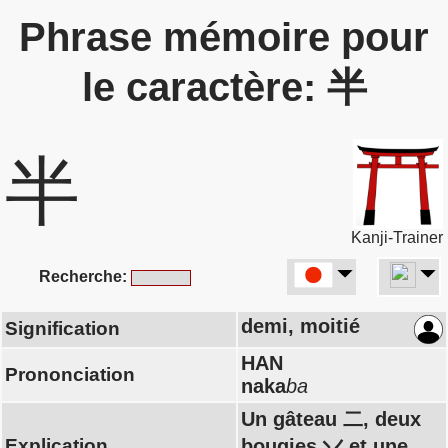
Phrase mémoire pour
le caractère: 半
半
Kanji-Trainer
Recherche:
demi, moitié
Signification
HAN
Prononciation
naka
ba
Un gâteau 二, deux
Explication
bougies 丷 et une