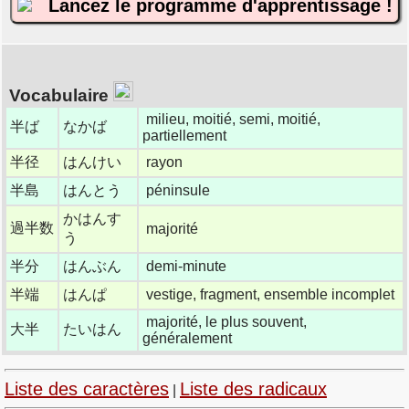
Lancez le programme d'apprentissage !
Vocabulaire
milieu, moitié, semi, moitié,
半ば
なかば
partiellement
半径
はんけい
rayon
半島
はんとう
péninsule
かはんす
過半数
majorité
う
半分
はんぶん
demi-minute
半端
はんぱ
vestige, fragment, ensemble incomplet
majorité, le plus souvent,
大半
たいはん
généralement
Liste des caractères
Liste des radicaux
|