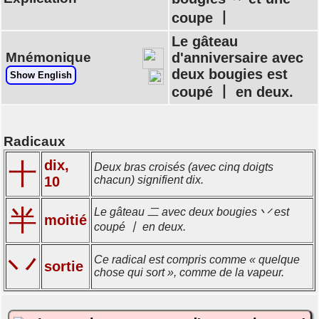
coupe 丨
Le gâteau
Mnémonique
d'anniversaire avec
deux bougies est
Show English
coupé 丨 en deux.
Radicaux
dix,
十
Deux bras croisés (avec cinq doigts
10
chacun) signifient dix.
半
Le gâteau 二 avec deux bougies 丷 est
moitié
coupé 丨 en deux.
丷
Ce radical est compris comme « quelque
sortie
chose qui sort », comme de la vapeur.