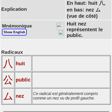
En haut: huit 八,
Explication
en bas: nez ム
(vue de côté)
Huit nez
Mnémonique
représentent le
Show English
public.
Radicaux
八
huit
公
public
ム
Ce radical est généralement compris
nez
comme un nez vu de profil gauche.