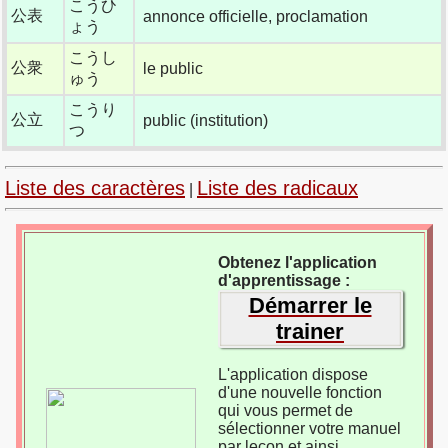
こうひ
公表
annonce officielle, proclamation
ょう
こうし
公衆
le public
ゅう
こうり
公立
public (institution)
つ
Liste des caractères
Liste des radicaux
|
Obtenez l'application
d'apprentissage :
Démarrer le
trainer
L'application dispose
d'une nouvelle fonction
qui vous permet de
sélectionner votre manuel
par leçon et ainsi