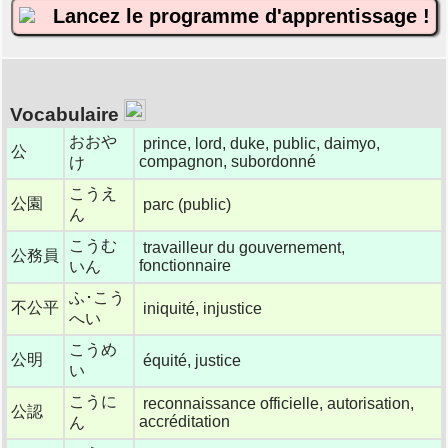
Lancez le programme d'apprentissage !
Vocabulaire
おおや
prince, lord, duke, public, daimyo,
公
compagnon, subordonné
け
こうえ
公園
parc (public)
ん
こうむ
travailleur du gouvernement,
公務員
fonctionnaire
いん
ふ･こう
不公平
iniquité, injustice
へい
こうめ
公明
équité, justice
い
こうに
reconnaissance officielle, autorisation,
公認
accréditation
ん