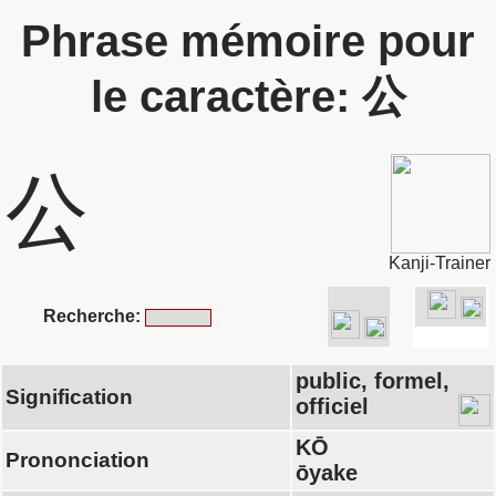
Phrase mémoire pour
le caractère: 公
公
Kanji-Trainer
Recherche:
public, formel,
Signification
officiel
KŌ
Prononciation
ōyake