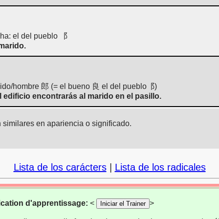
ha: el del pueblo ⻏
marido.
arido/hombre 郎 (= el bueno 良 el del pueblo⻏)
 edificio encontrarás al marido en el pasillo.
similares en apariencia o significado.
Lista de los carácters
|
Lista de los radicales
ication d'apprentissage:
<
>
Iniciar el Trainer