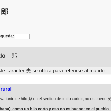
: 郎
queda:
do
郎
e carácter 夫 se utiliza para referirse al marido.
 rural
variante de hilo 糸 en el sentido de «hilo corto», no es bueno 
rbana), como un hilo corto y eso no es bueno: en el pueblo.