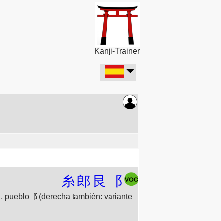
Kanji-Trainer
糸
郎
艮
⻏
艮, pueblo⻏ (derecha también: variante