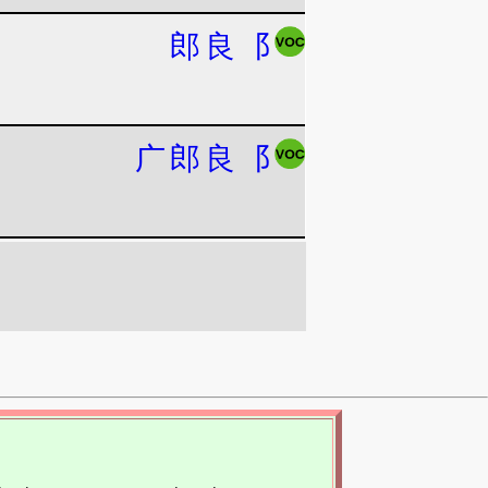
郎
良
⻏
广
郎
良
⻏