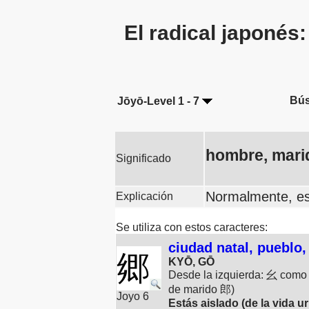
El radical japonés
Bús
Jōyō-Level 1 - 7
hombre, mari
Significado
Normalmente, est
Explicación
Se utiliza con estos caracteres:
ciudad natal, pueblo,
郷
KYŌ, GŌ
Desde la izquierda: 幺 como 
de marido 郎)
Joyo 6
Estás aislado (de la vida u