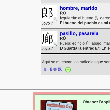
hombre, marido
郎
RŌ
Izquierda: el bueno 良, derec
El bueno del pueblo es mi 
Joyo 7
pasillo, pasarela
廊
RŌ
Fuera: edificio 广, abajo: m
(¿Guarda la entrada?) En el
Joyo 7
Aquí se muestran los radicales que son 
良
⻏
夫
既
Obtenez l'appl