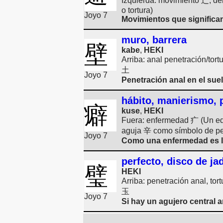
Izquierda: movimiento 辶, de
o tortura)
Joyo 7
Movimientos que significan
muro, barrera
壁
kabe
,
HEKI
Arriba: anal penetración/tor
土
Joyo 7
Penetración anal en el sue
hábito, manierismo, 
癖
kuse
,
HEKI
Fuera: enfermedad 疒 (Un edi
aguja 辛 como símbolo de pen
Joyo 7
Como una enfermedad es la
perfecto, disco de jad
璧
HEKI
Arriba: penetración anal, to
玉
Joyo 7
Si hay un agujero central an