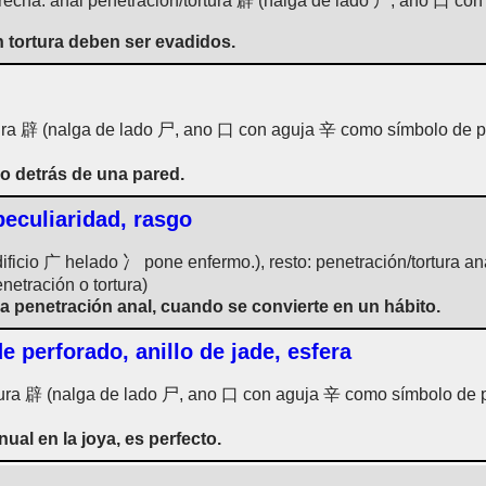
recha: anal penetración/tortura 辟 (nalga de lado 尸, ano 口 co
 tortura deben ser evadidos.
tura 辟 (nalga de lado 尸, ano 口 con aguja 辛 como símbolo de pene
lo detrás de una pared.
peculiaridad, rasgo
ficio 广 helado 冫 pone enfermo.), resto: penetración/tortura a
etración o tortura)
 penetración anal, cuando se convierte en un hábito.
e perforado, anillo de jade, esfera
rtura 辟 (nalga de lado 尸, ano 口 con aguja 辛 como símbolo de pe
ual en la joya, es perfecto.