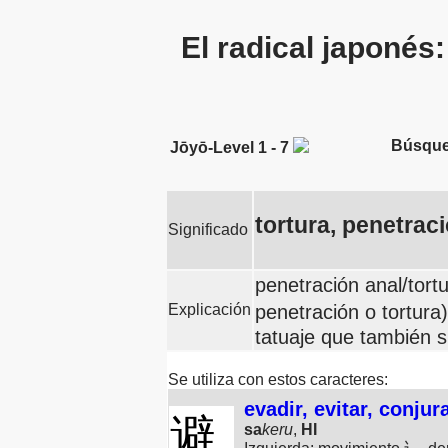
El radical japonés
Búsque
Jōyō-Level 1 - 7
tortura, penetrac
Significado
penetración anal/tor
Explicación
penetración o tortura
tatuaje que también s
Se utiliza con estos caracteres:
evadir, evitar, conjur
避
sa
keru
,
HI