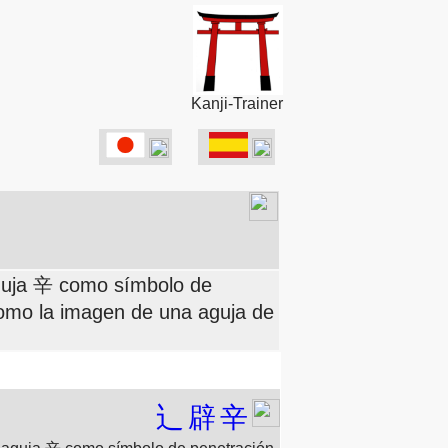
Kanji-Trainer
aguja 辛 como símbolo de
 como la imagen de una aguja de
辶
辟
辛