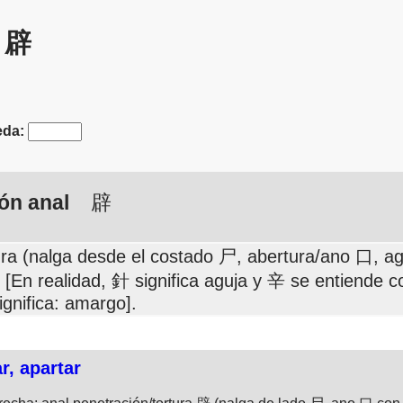
: 辟
da:
ión anal
辟
tura (nalga desde el costado 尸, abertura/ano 口, 
) [En realidad, 針 significa aguja y 辛 se entiende
ignifica: amargo].
ar, apartar