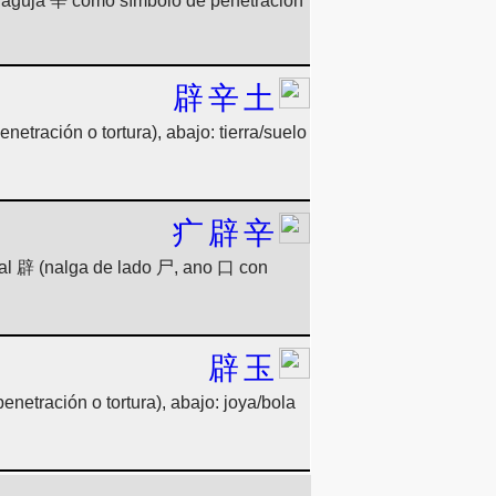
n aguja 辛 como símbolo de penetración
辟
辛
土
tración o tortura), abajo: tierra/suelo
疒
辟
辛
nal 辟 (nalga de lado 尸, ano 口 con
辟
玉
netración o tortura), abajo: joya/bola