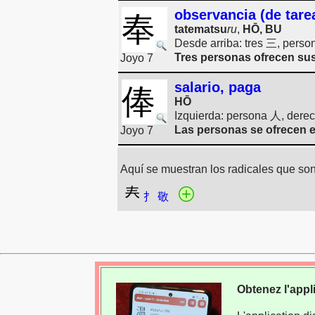
observancia (de tare
奉
tatematsu
ru
,
HŌ, BU
Desde arriba: tres 三, pers
Tres personas ofrecen sus
Joyo 7
salario, paga
俸
HŌ
Izquierda: persona 人, dere
Las personas se ofrecen en
Joyo 7
Aquí se muestran los radicales que son 
扌
敬
Obtenez l'appl