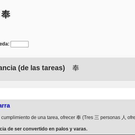
: 奉
eda:
ncia (de las tareas)
奉
arra
a: cumplimiento de una tarea, ofrecer 奉 (Tres 三 personas 人 of
cia de ser convertido en palos y varas.