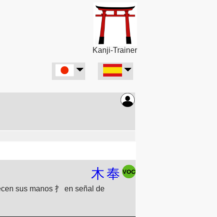
Kanji-Trainer
木
奉
recen sus manos 扌 en señal de