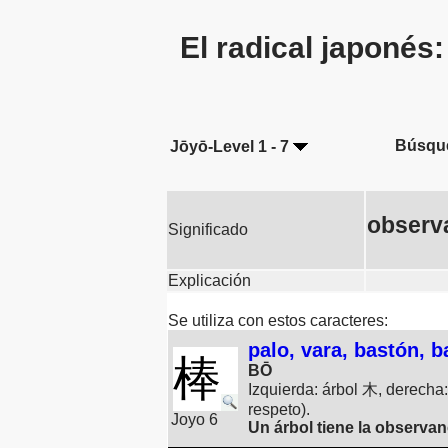
El radical japonés
Búsqu
Jōyō-Level 1 - 7
observa
Significado
Explicación
Se utiliza con estos caracteres:
palo, vara, bastón, b
棒
BŌ
Izquierda: árbol 木, derech
respeto).
Joyo 6
Un árbol tiene la observan