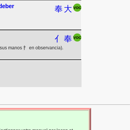
deber
奉
大
亻
奉
 sus manos 扌 en observancia).