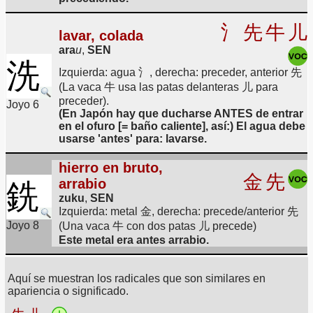
氵
先
牛
儿
lavar, colada
ara
u
,
SEN
洗
Izquierda: agua 氵, derecha: preceder, anterior 先
(La vaca 牛 usa las patas delanteras 儿 para
preceder).
Joyo 6
(En Japón hay que ducharse ANTES de entrar
en el ofuro [= baño caliente], así:) El agua debe
usarse 'antes' para: lavarse.
hierro en bruto,
金
先
arrabio
銑
zuku
,
SEN
Izquierda: metal 金, derecha: precede/anterior 先
Joyo 8
(Una vaca 牛 con dos patas 儿 precede)
Este metal era antes arrabio.
Aquí se muestran los radicales que son similares en
apariencia o significado.