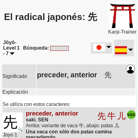
El radical japonés: 先
Kanji-Trainer
Jōyō-
Level 1
Búsqueda:
- 7
preceder, anterior
先
Significado
Explicación
Se utiliza con estos caracteres:
preceder, anterior
先
牛
儿
先
saki
,
SEN
Arriba: variante de vaca 牛, abajo: patas 儿
Una vaca con sólo dos patas camina
Joyo 1
precediendo.