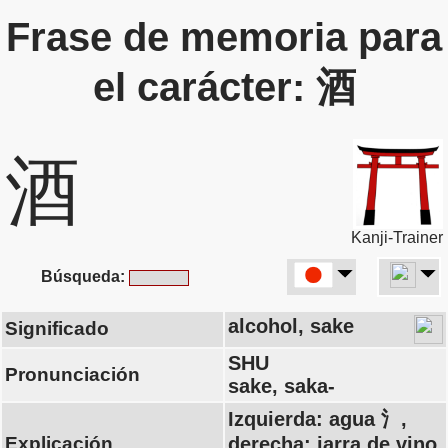
Frase de memoria para
el carácter: 酒
酒
Kanji-Trainer
Búsqueda:
alcohol, sake
Significado
SHU
Pronunciación
sake, saka-
Izquierda: agua 氵,
Explicación
derecha: jarra de vino