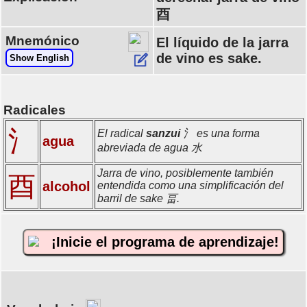
酉
Mnemónico
El líquido de la jarra
de vino es sake.
Show English
Radicales
氵
El radical
sanzui
氵 es una forma
agua
abreviada de agua 水
Jarra de vino, posiblemente también
酉
alcohol
entendida como una simplificación del
barril de sake 畐.
¡Inicie el programa de aprendizaje!