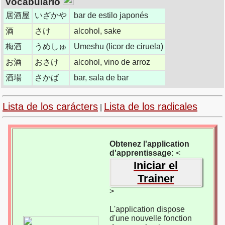
Vocabulario
居酒屋
いざかや
bar de estilo japonés
酒
さけ
alcohol, sake
梅酒
うめしゅ
Umeshu (licor de ciruela)
お酒
おさけ
alcohol, vino de arroz
酒場
さかば
bar, sala de bar
Lista de los carácters
Lista de los radicales
|
Obtenez l'application
d'apprentissage:
<
Iniciar el
Trainer
>
L'application dispose
d'une nouvelle fonction