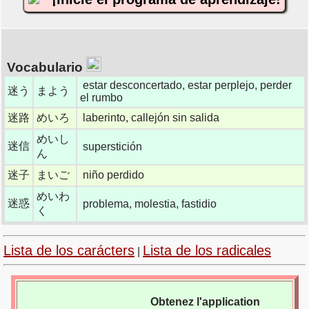
Vocabulario
estar desconcertado, estar perplejo, perder
迷う
まよう
el rumbo
迷路
めいろ
laberinto, callejón sin salida
めいし
迷信
superstición
ん
迷子
まいご
niño perdido
めいわ
迷惑
problema, molestia, fastidio
く
Lista de los carácters
Lista de los radicales
|
Obtenez l'application