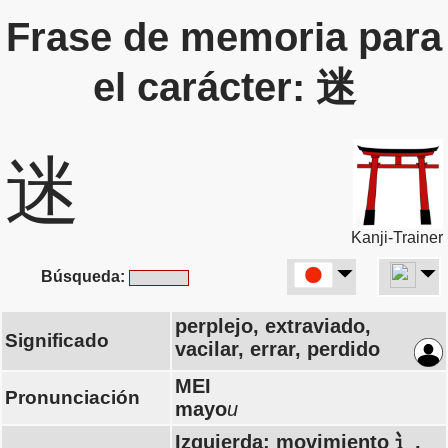
Frase de memoria para
el carácter: 迷
迷
Kanji-Trainer
Búsqueda:
perplejo, extraviado,
Significado
vacilar, errar, perdido
MEI
Pronunciación
mayo
u
Izquierda: movimiento 辶,