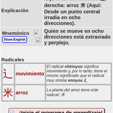
derecha: arroz 米 (Aquí:
Explicación
Desde un punto central
irradia en ocho
direcciones).
Quien se mueve en ocho
Mnemónico
direcciones está extraviado
Show English
y perplejo.
Radicales
El radical
shinnyuu
significa
辶
movimiento y, por lo tanto, tiene el
movimiento
mismo significado que el radical
muy similar
ennyou
廴
米
La planta del arroz tiene este
arroz
radical: 禾
¡Inicie el programa de aprendizaje!