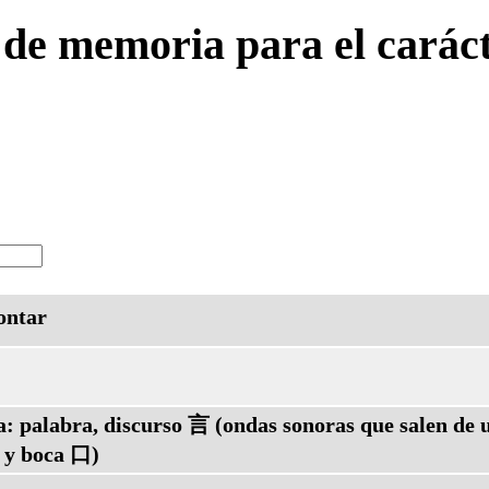
 de memoria para el carác
ontar
a: palabra, discurso 言 (ondas sonoras que salen de
 y boca 口)