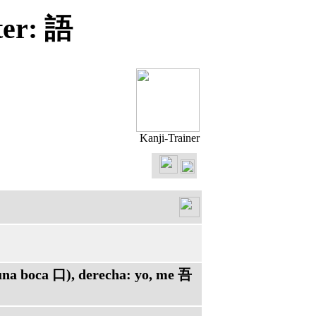
ter: 語
Kanji-Trainer
 una boca 口), derecha: yo, me 吾