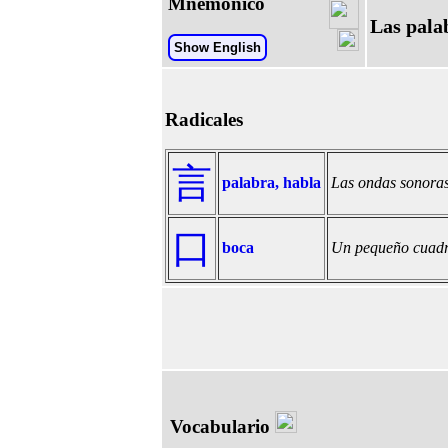
Mnemónico
Las palab
Show English
Radicales
言
palabra, habla
Las ondas sonoras
口
boca
Un pequeño cuadra
Vocabulario