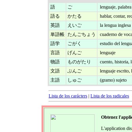
語
ご
lenguaje, palabra
語る
かたる
hablar, contar, rec
英語
えいご
la lengua inglesa
単語帳
たんごちょう
cuaderno de voca
語学
ごがく
estudio del lengu
言語
げんご
lenguaje
物語
ものがたり
cuento, historia,
文語
ぶんご
lenguaje escrito, 
主語
しゅご
(gramo) sujeto
Lista de los carácters
|
Lista de los radicales
Obtenez l'appli
L'application di