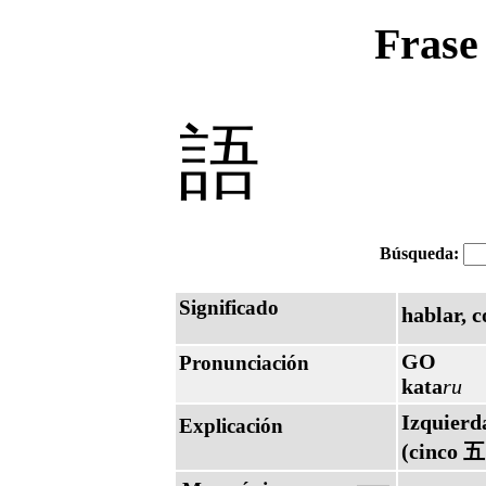
Frase
語
Búsqueda:
Significado
hablar, c
GO
Pronunciación
kata
ru
Izquierd
Explicación
(cinco 五