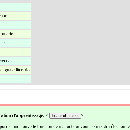
itar
bulario
aje
 leyenda
lenguaje literario
cation d'apprentissage:
<
>
Iniciar el Trainer
spose d'une nouvelle fonction de manuel qui vous permet de sélectionner