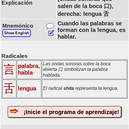
Explicación
salen de la boca 口),
derecha: lengua 舌
Cuando las palabras se
Mnemónico
forman con la lengua, es
Show English
hablar.
Radicales
Las ondas sonoras sobre la boca
palabra,
言
abierta 口 simbolizan la palabra
habla
hablada.
舌
lengua
El radical
shita
representa la lengua.
¡Inicie el programa de aprendizaje!