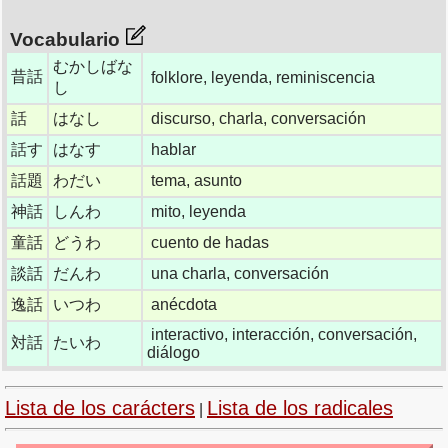
Vocabulario
むかしばな
昔話
folklore, leyenda, reminiscencia
し
話
はなし
discurso, charla, conversación
話す
はなす
hablar
話題
わだい
tema, asunto
神話
しんわ
mito, leyenda
童話
どうわ
cuento de hadas
談話
だんわ
una charla, conversación
逸話
いつわ
anécdota
interactivo, interacción, conversación,
対話
たいわ
diálogo
Lista de los carácters
Lista de los radicales
|