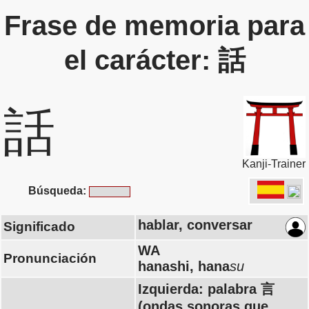
Frase de memoria para
el carácter: 話
話
Kanji-Trainer
Búsqueda:
hablar, conversar
Significado
WA
Pronunciación
hanashi, hana
su
Izquierda: palabra 言
(ondas sonoras que