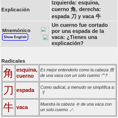
Izquierda: esquina,
cuerno 角, derecha:
Explicación
espada 刀 y vaca 牛
Un cuerno fue cortado
Mnemónico
por una espada de la
vaca: ¿Tienes una
Show English
explicación?
Radicales
esquina,
角
Es mejor entenderlo como la cabeza 用
cuerno
de una vaca con un solo cuerno ⺈?
刀
Como radical, a menudo se simplifica a:
espada
刂
牛
Muestra la cabeza キ de una vaca con
vaca
un solo cuerno ノ.