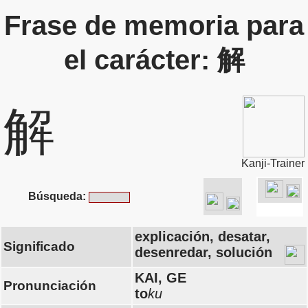
Frase de memoria para
el carácter: 解
解
Kanji-Trainer
Búsqueda:
explicación, desatar,
Significado
desenredar, solución
KAI, GE
Pronunciación
to
ku