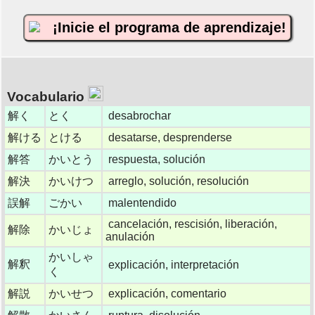
¡Inicie el programa de aprendizaje!
Vocabulario
解く
とく
desabrochar
解ける
とける
desatarse, desprenderse
解答
かいとう
respuesta, solución
解決
かいけつ
arreglo, solución, resolución
誤解
ごかい
malentendido
cancelación, rescisión, liberación,
解除
かいじょ
anulación
かいしゃ
解釈
explicación, interpretación
く
解説
かいせつ
explicación, comentario