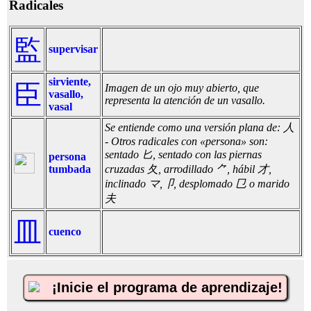
Radicales
監
supervisar
sirviente,
臣
Imagen de un ojo muy abierto, que
vasallo,
representa la atención de un vasallo.
vasal
Se entiende como una versión plana de: 人
- Otros radicales con «persona» son:
sentado 匕, sentado con las piernas
persona
tumbada
cruzadas 夂, arrodillado ⺈, hábil 才,
inclinado マ,卩, desplomado 㔾 o marido
夫
皿
cuenco
¡Inicie el programa de aprendizaje!