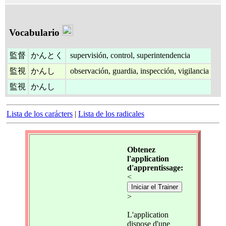
Vocabulario
監督
かんとく
supervisión, control, superintendencia
監視
かんし
observación, guardia, inspección, vigilancia
監視
かんし
Lista de los carácters
|
Lista de los radicales
Obtenez
l'application
d'apprentissage:
<
Iniciar el Trainer
>
L'application
dispose d'une