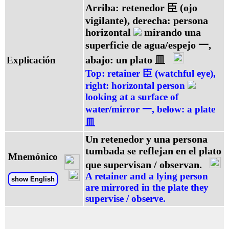
Arriba: retenedor 臣 (ojo
vigilante), derecha: persona
horizontal
mirando una
superficie de agua/espejo 一,
abajo: un plato 皿
Explicación
Top: retainer 臣 (watchful eye),
right: horizontal person
looking at a surface of
water/mirror 一, below: a plate
皿
Un retenedor y una persona
tumbada se reflejan en el plato
Mnemónico
que supervisan / observan.
A retainer and a lying person
show English
are mirrored in the plate they
supervise / observe.