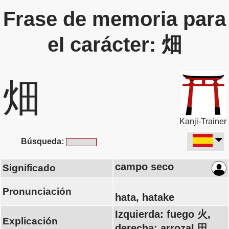
Frase de memoria para
el carácter: 畑
畑
Kanji-Trainer
Búsqueda:
campo seco
Significado
Pronunciación
hata, hatake
Izquierda: fuego 火,
Explicación
derecha: arrozal 田