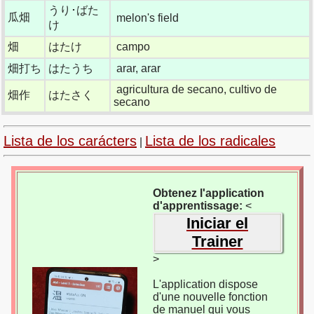
うり･ばた
瓜畑
melon's field
け
畑
はたけ
campo
畑打ち
はたうち
arar, arar
agricultura de secano, cultivo de
畑作
はたさく
secano
Lista de los carácters
Lista de los radicales
|
Obtenez l'application
d'apprentissage:
<
Iniciar el
Trainer
>
L'application dispose
d'une nouvelle fonction
de manuel qui vous