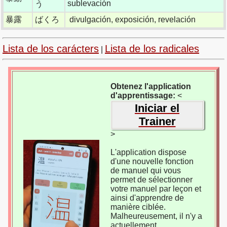
sublevación
う
暴露
ばくろ
divulgación, exposición, revelación
Lista de los carácters
Lista de los radicales
|
Obtenez l'application
d'apprentissage:
<
Iniciar el
Trainer
>
L'application dispose
d'une nouvelle fonction
de manuel qui vous
permet de sélectionner
votre manuel par leçon et
ainsi d'apprendre de
manière ciblée.
Malheureusement, il n'y a
actuellement