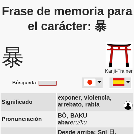
Frase de memoria para
el carácter: 暴
暴
Kanji-Trainer
Búsqueda:
exponer, violencia,
Significado
arrebato, rabia
BŌ, BAKU
Pronunciación
aba
reru/ku
Desde arriba: Sol 日,