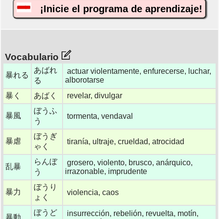
¡Inicie el programa de aprendizaje!
Vocabulario
あばれ
actuar violentamente, enfurecerse, luchar,
暴れる
alborotarse
る
暴く
あばく
revelar, divulgar
ぼうふ
暴風
tormenta, vendaval
う
ぼうぎ
暴虐
tiranía, ultraje, crueldad, atrocidad
ゃく
らんぼ
grosero, violento, brusco, anárquico,
乱暴
irrazonable, imprudente
う
ぼうり
暴力
violencia, caos
ょく
ぼうど
insurrección, rebelión, revuelta, motín,
暴動