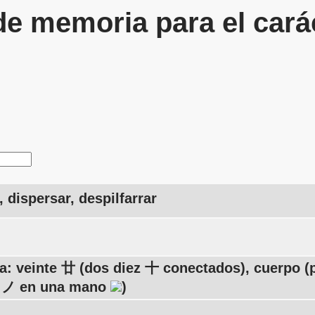
de memoria para el cará
, dispersar, despilfarrar
da: veinte 廿 (dos diez 十 conectados), cuerpo (
o ノ en una mano
)