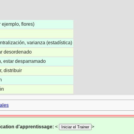
r ejemplo, flores)
tralización, varianza (estadística)
ar desordenado
n, estar desparramado
, distribuir
n
ón
cales
ication d'apprentissage:
<
>
Iniciar el Trainer