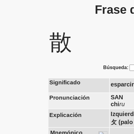
Frase 
散
Búsqueda:
Significado
esparcir
SAN
Pronunciación
chi
ru
Izquier
Explicación
攵 (pal
Mnemónico