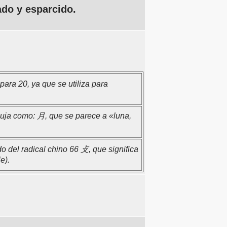
ado y esparcido.
para 20, ya que se utiliza para
buja como: 月, que se parece a «luna,
o del radical chino 66 攴, que significa
e).