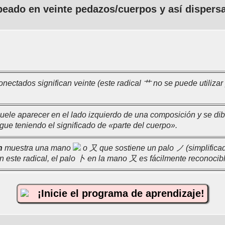
peado en veinte pedazos/cuerpos y así dispers
ectados significan veinte (este radical 艹 no se puede utilizar 
uele aparecer en el lado izquierdo de una composición y se di
ue teniendo el significado de «parte del cuerpo».
n
muestra una mano
o 又 que sostiene un palo ノ (simplificad
En este radical, el palo 卜 en la mano 又 es fácilmente reconocibl
¡Inicie el programa de aprendizaje!