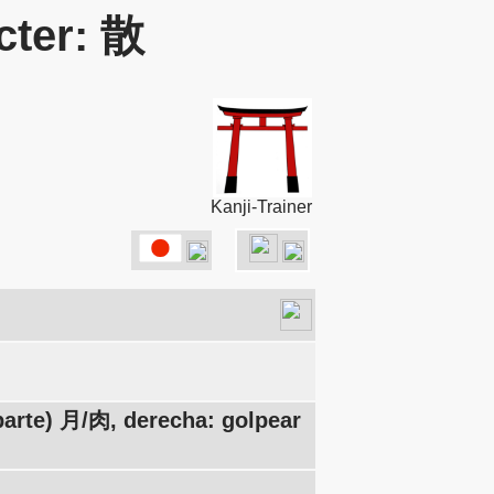
cter: 散
Kanji-Trainer
parte) 月/肉, derecha: golpear