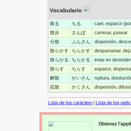
Vocabulario
散る
ちる
caer, esparcir (po
散歩
さんぽ
caminar, pasear
分散
ぶんさん
dispersión, descen
散らかす
ちらかす
desparramar, dej
散らかる
ちらかる
estar en desorde
散らす
ちらす
esparcir, dispersar
解散
かいさん
ruptura, disolució
拡散
かくさん
dispersión, difusi
Lista de los carácters
|
Lista de los radi
Obtenez l'appl