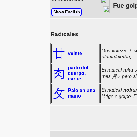
Fue gol
Show English
Radicales
廿
Dos «diez» 十 con
veinte
planta/hierba).
parte del
肉
El radical
niku
s
cuerpo,
mes 月», pero sig
carne
攵
El radical
nobu
Palo en una
mano
látigo o golpe. 