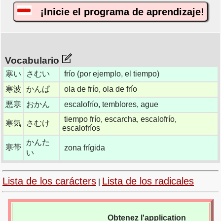
¡Inicie el programa de aprendizaje!
Vocabulario
寒い
さむい
frío (por ejemplo, el tiempo)
寒波
かんぱ
ola de frío, ola de frío
悪寒
おかん
escalofrío, temblores, ague
tiempo frío, escarcha, escalofrío,
寒気
さむけ
escalofríos
かんた
寒帯
zona frígida
い
Lista de los carácters
Lista de los radicales
|
Obtenez l'application