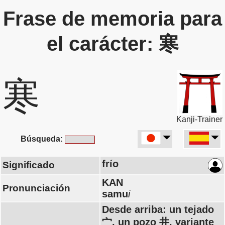
Frase de memoria para
el carácter: 寒
寒
Kanji-Trainer
Búsqueda:
frío
Significado
KAN
Pronunciación
samu
i
Desde arriba: un tejado
宀, un pozo 井, variante