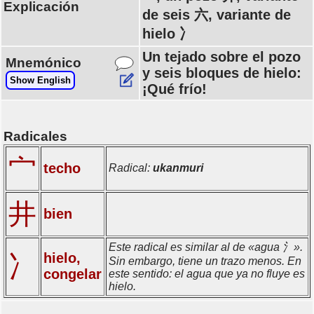
Explicación
de seis 六, variante de
hielo 冫
Un tejado sobre el pozo
Mnemónico
y seis bloques de hielo:
Show English
¡Qué frío!
Radicales
宀
techo
Radical:
ukanmuri
井
bien
Este radical es similar al de «agua 氵».
hielo,
冫
Sin embargo, tiene un trazo menos. En
congelar
este sentido: el agua que ya no fluye es
hielo.