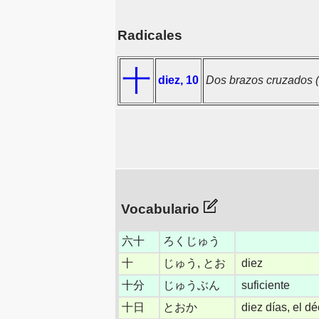
Radicales
十
diez, 10
Dos brazos cruzados (
Vocabulario
六十
ろくじゅう
十
じゅう, とお
diez
十分
じゅうぶん
suficiente
十日
とおか
diez días, el d