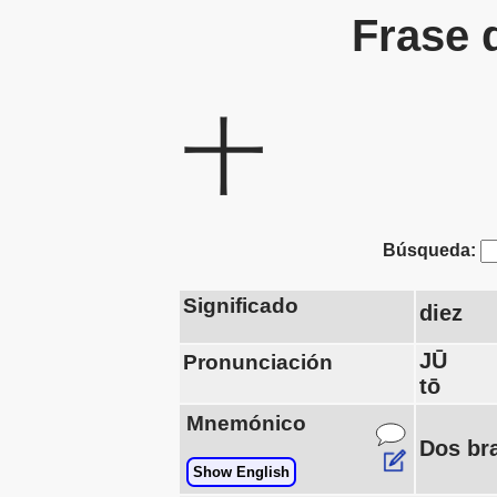
Frase 
十
Búsqueda:
Significado
diez
JŪ
Pronunciación
tō
Mnemónico
Dos br
Show English