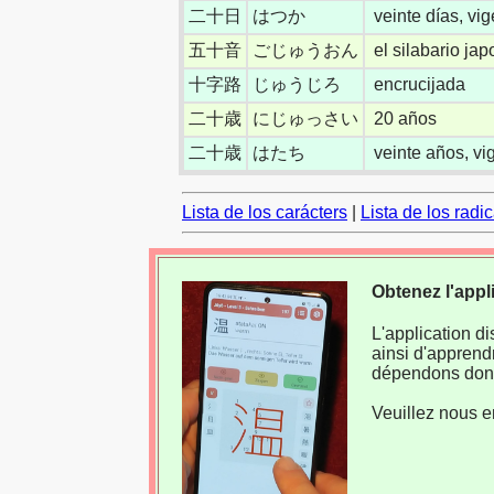
二十日
はつか
veinte días, vi
五十音
ごじゅうおん
el silabario ja
十字路
じゅうじろ
encrucijada
二十歳
にじゅっさい
20 años
二十歳
はたち
veinte años, v
Lista de los carácters
|
Lista de los radi
Obtenez l'appl
L'application d
ainsi d'apprend
dépendons donc
Veuillez nous e