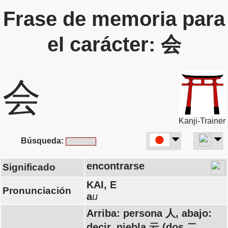
Frase de memoria para
el carácter: 会
会
Kanji-Trainer
Búsqueda:
encontrarse
Significado
KAI, E
Pronunciación
a
u
Arriba: persona 人, abajo:
decir, niebla 云 (dos 二,