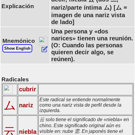
Explicación
nariz/parte íntima ム) [ム =
imagen de una nariz vista
de lado]
Una persona y «dos
narices» tienen una reunión.
Mnemónico
(O: Cuando las personas
Show English
quieren decir algo, se
reúnen).
Radicales
cubrir
Este radical se entiende normalmente
ム
nariz
como una nariz vista de perfil desde la
izquierda.
云 solo tiene el significado de «niebla» en
chino. Este significado original aún es
云
niebla
visible en: nube 雲. En japonés tiene el