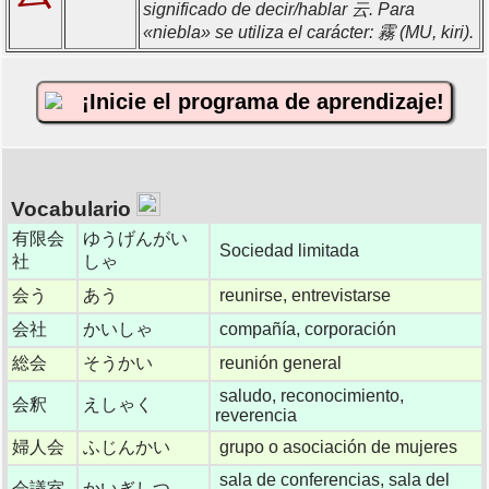
significado de decir/hablar 云. Para
«niebla» se utiliza el carácter: 霧 (MU, kiri).
¡Inicie el programa de aprendizaje!
Vocabulario
有限会
ゆうげんがい
Sociedad limitada
社
しゃ
会う
あう
reunirse, entrevistarse
会社
かいしゃ
compañía, corporación
総会
そうかい
reunión general
saludo, reconocimiento,
会釈
えしゃく
reverencia
婦人会
ふじんかい
grupo o asociación de mujeres
sala de conferencias, sala del
会議室
かいぎしつ