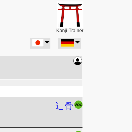
Kanji-Trainer
辶
骨