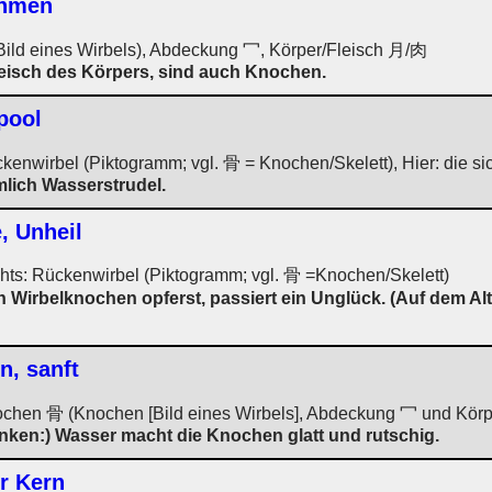
ahmen
Bild eines Wirbels), Abdeckung 冖, Körper/Fleisch 月/肉
leisch des Körpers, sind auch Knochen.
pool
kenwirbel (Piktogramm; vgl. 骨 = Knochen/Skelett), Hier: die s
mlich Wasserstrudel.
, Unheil
echts: Rückenwirbel (Piktogramm; vgl. 骨 =Knochen/Skelett)
 Wirbelknochen opferst, passiert ein Unglück. (Auf dem Alt
en, sanft
nochen 骨 (Knochen [Bild eines Wirbels], Abdeckung 冖 und Körp
nken:) Wasser macht die Knochen glatt und rutschig.
r Kern