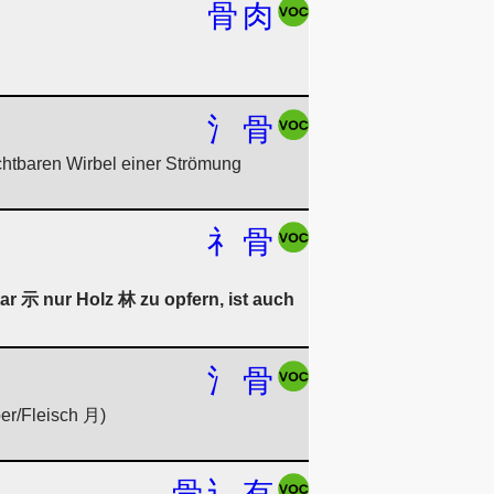
骨
肉
氵
骨
ichtbaren Wirbel einer Strömung
礻
骨
ar 示 nur Holz 林 zu opfern, ist auch
氵
骨
er/Fleisch 月)
骨
辶
有