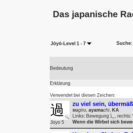
Das japanische Ra
Suche:
Jōyō-Level 1 - 7
Bedeutung
Erklärung
Verwendet bei diesen Zeichen:
zu viel sein, übermäß
過
su
giru
,
ayama
chi
,
KA
Links: Bewegung 辶, rechts: 
Wenn die Wirbel sich beweg
Joyo 5