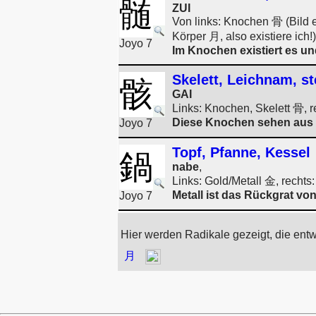
髄
ZUI
Von links: Knochen 骨 (Bild
Körper 月, also existiere ich!)
Joyo 7
Im Knochen existiert es un
Skelett, Leichnam, st
骸
GAI
Links: Knochen, Skelett 骨, 
Diese Knochen sehen aus wi
Joyo 7
Topf, Pfanne, Kessel
鍋
nabe
,
Links: Gold/Metall 金, recht
Metall ist das Rückgrat vo
Joyo 7
Hier werden Radikale gezeigt, die ent
月