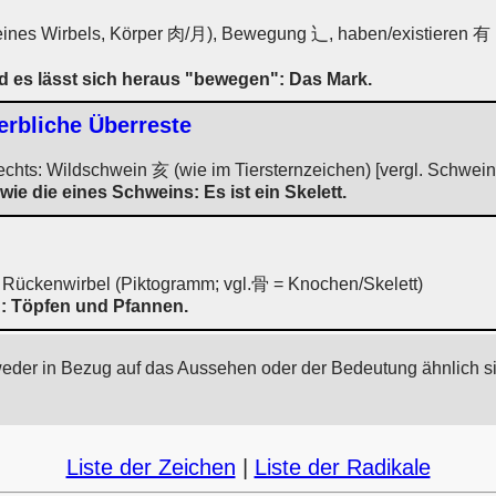
 eines Wirbels, Körper 肉/月), Bewegung 辶, haben/existieren 有
d es lässt sich heraus "bewegen": Das Mark.
erbliche Überreste
rechts: Wildschwein 亥 (wie im Tiersternzeichen) [vergl. Schwe
e die eines Schweins: Es ist ein Skelett.
s: Rückenwirbel (Piktogramm; vgl.骨 = Knochen/Skelett)
n: Töpfen und Pfannen.
weder in Bezug auf das Aussehen oder der Bedeutung ähnlich s
Liste der Zeichen
|
Liste der Radikale