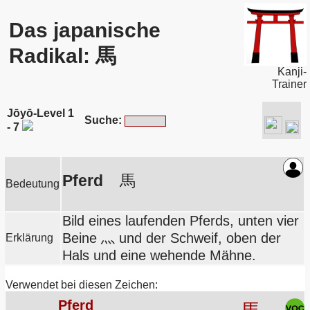
Das japanische
Radikal: 馬
Kanji-
Trainer
Jōyō-Level 1
Suche:
- 7
Pferd
馬
Bedeutung
Bild eines laufenden Pferds, unten vier
Beine 灬 und der Schweif, oben der
Erklärung
Hals und eine wehende Mähne.
Verwendet bei diesen Zeichen:
Pferd