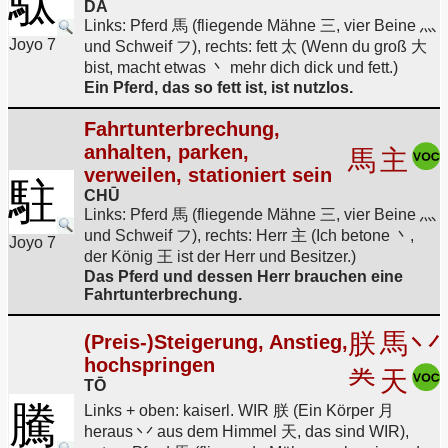
駄
DA
Links: Pferd 馬 (fliegende Mähne 三, vier Beine 灬
Joyo 7
und Schweif フ), rechts: fett 太 (Wenn du groß 大
bist, macht etwas 丶 mehr dich dick und fett.)
Ein Pferd, das so fett ist, ist nutzlos.
Fahrtunterbrechung,
anhalten, parken,
馬
主
verweilen, stationiert sein
駐
CHŪ
Links: Pferd 馬 (fliegende Mähne 三, vier Beine 灬
und Schweif フ), rechts: Herr 主 (Ich betone 丶,
Joyo 7
der König 王 ist der Herr und Besitzer.)
Das Pferd und dessen Herr brauchen eine
Fahrtunterbrechung.
朕
馬
丷
(Preis-)Steigerung, Anstieg,
hochspringen
龹
天
TŌ
騰
Links + oben: kaiserl. WIR 朕 (Ein Körper 月
heraus 丷 aus dem Himmel 天, das sind WIR),