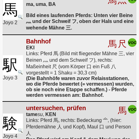
馬
灬
馬
ma, uma
,
BA
Bild eines laufenden Pferds: Unten vier Beine
灬 und der Schweif フ, oben der Hals und eine
Joyo 2
wehende Mähne 三.
Bahnhof
馬
尺
EKI
Links: Pferd 馬 (Bild mit fliegender Mähne 三, vier
駅
Beinen 灬 und dem Schweif フ), rechts:
Maßeinheit 尺 (vom Körper 口 ein Fuß 八
vorgestellt = 1 Shaku = 30,3 cm)
Joyo 3
(Die Bahnhöfe waren zuvor Relaisstationen,
wo die Pferde bewertet (= vermessen) wurden,
ob sie noch eine Etappe schaffen.) - Pferde
werden vermessen am: Bahnhof.
untersuchen, prüfen
馬
tame
su
,
KEN
験
Links: Pferd 馬, rechts: Bedeckung
, (hier:
Pferdemähne 人 und Kopf), Maul 口 und Person
人
Joyo 4