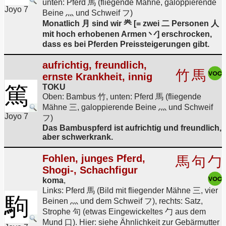
unten: Pferd 馬 (fliegende Mähne, galoppierende
Joyo 7
Beine 灬 und Schweif フ)
Monatlich 月 sind wir 龹 [= zwei 二 Personen 人
mit hoch erhobenen Armen 丷] erschrocken,
dass es bei Pferden Preissteigerungen gibt.
aufrichtig, freundlich,
竹
馬
ernste Krankheit, innig
篤
TOKU
Oben: Bambus 竹, unten: Pferd 馬 (fliegende
Mähne 三, galoppierende Beine 灬 und Schweif
Joyo 7
フ)
Das Bambuspferd ist aufrichtig und freundlich,
aber schwerkrank.
Fohlen, junges Pferd,
馬
句
勹
Shogi-, Schachfigur
koma
,
Links: Pferd 馬 (Bild mit fliegender Mähne 三, vier
駒
Beinen 灬 und dem Schweif フ), rechts: Satz,
Strophe 句 (etwas Eingewickeltes 勹 aus dem
Mund 口). Hier: siehe Ähnlichkeit zur Gebärmutter