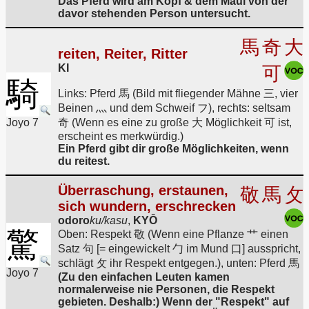
Das Pferd wird am Kopf & dem Maul von der
davor stehenden Person untersucht.
馬
奇
大
reiten, Reiter, Ritter
KI
可
騎
Links: Pferd 馬 (Bild mit fliegender Mähne 三, vier
Beinen 灬 und dem Schweif フ), rechts: seltsam
Joyo 7
奇 (Wenn es eine zu große 大 Möglichkeit 可 ist,
erscheint es merkwürdig.)
Ein Pferd gibt dir große Möglichkeiten, wenn
du reitest.
Überraschung, erstaunen,
敬
馬
攵
sich wundern, erschrecken
odoro
ku/kasu
,
KYŌ
驚
Oben: Respekt 敬 (Wenn eine Pflanze 艹 einen
Satz 句 [= eingewickelt 勹 im Mund 口] ausspricht,
schlägt 攵 ihr Respekt entgegen.), unten: Pferd 馬
Joyo 7
(Zu den einfachen Leuten kamen
normalerweise nie Personen, die Respekt
gebieten. Deshalb:) Wenn der "Respekt" auf