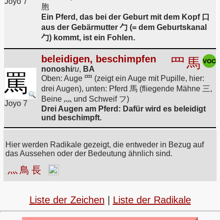
Joyo 7
胞
Ein Pferd, das bei der Geburt mit dem Kopf 口
aus der Gebärmutter 勹 (= dem Geburtskanal
勹) kommt, ist ein Fohlen.
beleidigen, beschimpfen
罒
馬
nonoshi
ru
,
BA
罵
Oben: Auge 罒 (zeigt ein Auge mit Pupille, hier:
drei Augen), unten: Pferd 馬 (fliegende Mähne 三,
Beine 灬 und Schweif フ)
Joyo 7
Drei Augen am Pferd: Dafür wird es beleidigt
und beschimpft.
Hier werden Radikale gezeigt, die entweder in Bezug auf
das Aussehen oder der Bedeutung ähnlich sind.
灬
鳥
長
Liste der Zeichen
|
Liste der Radikale