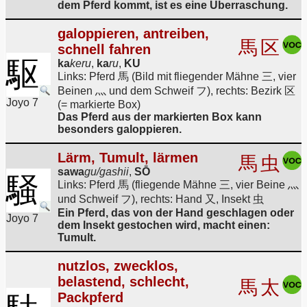
dem Pferd kommt, ist es eine Überraschung.
galoppieren, antreiben,
馬
区
schnell fahren
駆
ka
keru
,
ka
ru
,
KU
Links: Pferd 馬 (Bild mit fliegender Mähne 三, vier
Beinen 灬 und dem Schweif フ), rechts: Bezirk 区
Joyo 7
(= markierte Box)
Das Pferd aus der markierten Box kann
besonders galoppieren.
Lärm, Tumult, lärmen
馬
虫
sawa
gu/gashii
,
SŌ
騒
Links: Pferd 馬 (fliegende Mähne 三, vier Beine 灬
und Schweif フ), rechts: Hand 又, Insekt 虫
Ein Pferd, das von der Hand geschlagen oder
Joyo 7
dem Insekt gestochen wird, macht einen:
Tumult.
nutzlos, zwecklos,
belastend, schlecht,
馬
太
Packpferd