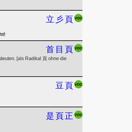
立
彡
頁
ht!
首
目
頁
euten. [als Radikal 頁 ohne die
豆
頁
是
頁
正