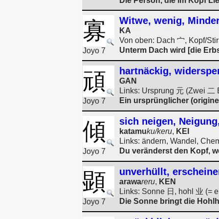
Die Person, die im Kopf Lieb
Witwe, wenig, Minder
寡
KA
Von oben: Dach 宀, Kopf/Stir
Unterm Dach wird [die Erbs
Joyo 7
hartnäckig, widerspen
頑
GAN
Links: Ursprung 元 (Zwei 二 B
Ein ursprünglicher (originel
Joyo 7
sich neigen, Neigung
傾
katamu
ku/keru
,
KEI
Links: ändern, Wandel, Chem
Du veränderst den Kopf, w
Joyo 7
unverhüllt, erscheine
顕
arawa
reru
,
KEN
Links: Sonne 日, hohl 业 (= er
Die Sonne bringt die Hohlh
Joyo 7