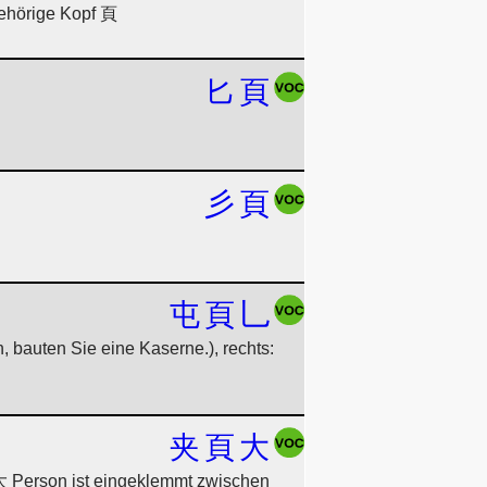
gehörige Kopf 頁
匕
頁
彡
頁
屯
頁
乚
bauten Sie eine Kaserne.), rechts:
夹
頁
大
 大 Person ist eingeklemmt zwischen