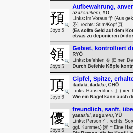
Aufbewahrung, anver
預
azu
karu/keru
,
YO
Links: im Voraus 予 (Aus ge
矛], rechts: Stirn/Kopf 頁
Joyo 5
(Es sollte Geld auf dem Ko
etwas zu deponieren (= do
Gebiet, kontrolliert d
領
RYŌ
Links: befehlen 令 (Einen D
Durch Befehle Köpfe kontro
Joyo 5
Gipfel, Spitze, erhalt
頂
itadaki, itada
ku
,
CHŌ
Links: Häuserblock 丁 (hier: 
Wie ein Nagel kann auch die
Joyo 6
freundlich, sanft, üb
優
yasa
shii
,
sugu
reru
,
YŪ
Links: Person 亻, rechts: So
ggf. Kummer.) [愛 = Eine Han
Joyo 6