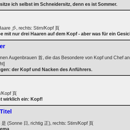
sitze ich selbst im Schneidersitz, denn es ist Sommer.
Haare 彡, rechts: Stirn/Kopf 頁
pe mit nur drei Haaren auf dem Kopf - aber was für ein Gesic
er
benen Augenbrauen 首, die das Besondere von Kopf und Chef and
ht]
gen: der Kopf und Nacken des Anführers.
n/Kopf 頁
 wirklich ein: Kopf!
Titel
es 是 (Sonne 日, richtig 正), rechts: Stirn/Kopf 頁
hema.