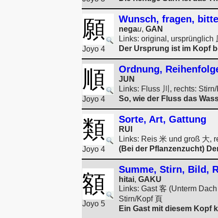
Wunsch, fragen, bitt
願
nega
u
,
GAN
Links: original, ursprünglic
Der Ursprung ist im Kopf 
Joyo 4
Ordnung, Reihenfolg
順
JUN
Links: Fluss 川, rechts: Stir
So, wie der Fluss das Wass
Joyo 4
Sorte, Art, Gattung
類
RUI
Links: Reis 米 und groß 大, r
(Bei der Pflanzenzucht) De
Joyo 4
Summe, Stirn, Bild,
額
hitai
,
GAKU
Links: Gast 客 (Unterm Dach 宀
Stirn/Kopf 頁
Joyo 5
Ein Gast mit diesem Kopf k