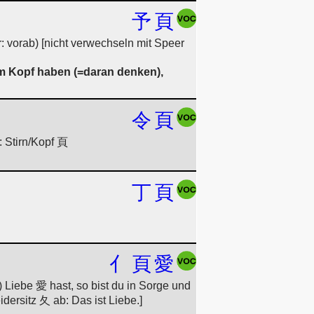
予
頁
vorab) [nicht verwechseln mit Speer
im Kopf haben (=daran denken),
令
頁
: Stirn/Kopf 頁
丁
頁
亻
頁
愛
Liebe 愛 hast, so bist du in Sorge und
ersitz 夂 ab: Das ist Liebe.]