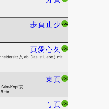
歩
頁
止
少
頁
愛
心
夂
idersitz 夂 ab: Das ist Liebe.), mit
束
頁
 Stirn/Kopf 頁
Bitte.
丂
頁