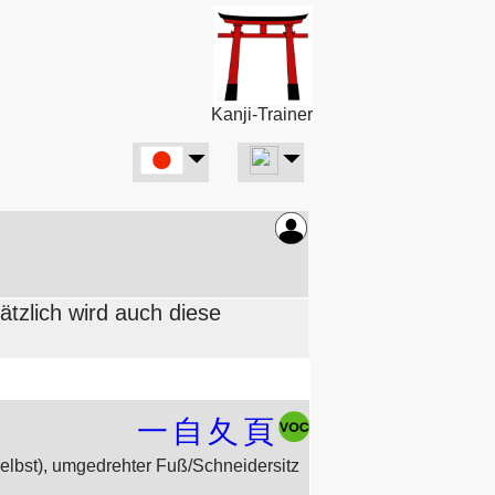
Kanji-Trainer
ätzlich wird auch diese
一
自
夂
頁
elbst), umgedrehter Fuß/Schneidersitz