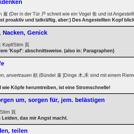
ckdenken
n 雇 (Der in der Tür 戸 schreit wie ein Vogel 隹 und ist Angestellte
t proaktiv und tatkräftig, aber:) Des Angestellten Kopf blic
, Nacken, Genick
: Kopf/Stirn 頁
em 'Kopf': abschnittsweise. (also in: Paragraphen)
fe
tten, anvertrauen 頼 (Bündel 束 [Dinge 木,禾 sind mit einem Rie
 wie Köpfe herumtreiben, ist eine Stromschnelle!
orgen um, sorgen für, jem. belästigen
/Stirn 頁
n Leiden, das mir Angst macht.
en, teilen