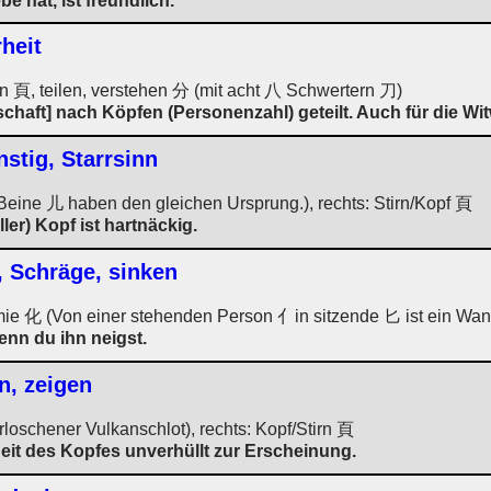
e hat, ist freundlich.
heit
n 頁, teilen, verstehen 分 (mit acht 八 Schwertern 刀)
chaft] nach Köpfen (Personenzahl) geteilt. Auch für die Wit
stig, Starrsinn
eine 儿 haben den gleichen Ursprung.), rechts: Stirn/Kopf 頁
ler) Kopf ist hartnäckig.
, Schräge, sinken
ie 化 (Von einer stehenden Person 亻in sitzende 匕 ist ein Wande
enn du ihn neigst.
n, zeigen
loschener Vulkanschlot), rechts: Kopf/Stirn 頁
eit des Kopfes unverhüllt zur Erscheinung.