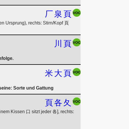
厂
泉
頁
en Ursprung), rechts: Stirn/Kopf 頁
川
頁
nfolge.
米
大
頁
seine: Sorte und Gattung
頁
各
夂
nem Kissen 口 sitzt jeder 各], rechts: