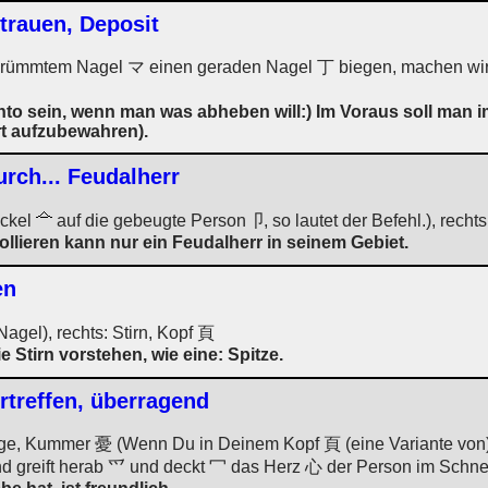
trauen, Deposit
krümmtem Nagel マ einen geraden Nagel 丁 biegen, machen wir: 
nto sein, wenn man was abheben will:) Im Voraus soll man 
rt aufzubewahren).
urch... Feudalherr
eckel
auf die gebeugte Person卩, so lautet der Befehl.), rechts
llieren kann nur ein Feudalherr in seinem Gebiet.
en
Nagel), rechts: Stirn, Kopf 頁
 Stirn vorstehen, wie eine: Spitze.
ertreffen, überragend
rge, Kummer 憂 (Wenn Du in Deinem Kopf 頁 (eine Variante von) 
d greift herab 爫 und deckt 冖 das Herz 心 der Person im Schneid