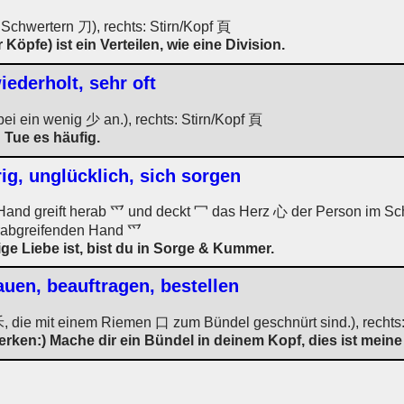
八 Schwertern 刀), rechts: Stirn/Kopf 頁
Köpfe) ist ein Verteilen, wie eine Division.
wiederholt, sehr oft
i ein wenig 少 an.), rechts: Stirn/Kopf 頁
 Tue es häufig.
ig, unglücklich, sich sorgen
Hand greift herab 爫 und deckt 冖 das Herz 心 der Person im Schne
erabgreifenden Hand 爫
e Liebe ist, bist du in Sorge & Kummer.
rauen, beauftragen, bestellen
 die mit einem Riemen 口 zum Bündel geschnürt sind.), rechts:
erken:) Mache dir ein Bündel in deinem Kopf, dies ist meine 