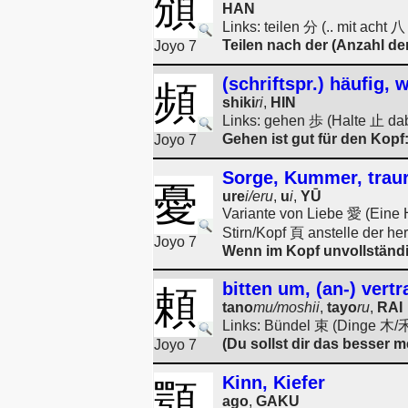
頒
HAN
Links: teilen 分 (.. mit acht 
Teilen nach der (Anzahl der 
Joyo 7
(schriftspr.) häufig, 
頻
shiki
ri
,
HIN
Links: gehen 歩 (Halte 止 dabe
Gehen ist gut für den Kopf:
Joyo 7
Sorge, Kummer, traur
憂
ure
i/eru
,
u
i
,
YŪ
Variante von Liebe 愛 (Eine 
Stirn/Kopf 頁 anstelle der h
Joyo 7
Wenn im Kopf unvollständig
bitten um, (an-) vert
頼
tano
mu/moshii
,
tayo
ru
,
RAI
Links: Bündel 束 (Dinge 木/禾,
(Du sollst dir das besser m
Joyo 7
Kinn, Kiefer
顎
ago
,
GAKU