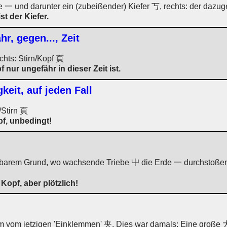
一 und darunter ein (zubeißender) Kiefer 丂, rechts: der dazu
t der Kiefer.
hr, gegen..., Zeit
chts: Stirn/Kopf 頁
f nur ungefähr in dieser Zeit ist.
eit, auf jeden Fall
/Stirn 頁
f, unbedingt!
tbarem Grund, wo wachsende Triebe 屮 die Erde 一 durchstoßen, 
Kopf, aber plötzlich!
orm vom jetzigen 'Einklemmen' 夹. Dies war damals: Eine große