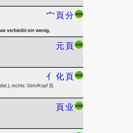
宀
頁
分
we verbleibt ein wenig.
元
頁
亻
化
頁
l.), rechts: Stirn/Kopf 頁
頁
业