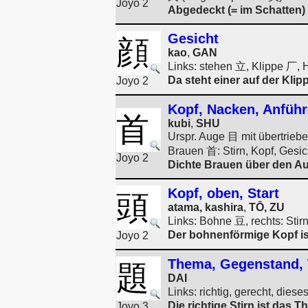
Joyo 2
Abgedeckt (= im Schatten) 
Gesicht
顔
kao
,
GAN
Links: stehen 立, Klippe 厂, 
Da steht einer auf der Klip
Joyo 2
Kopf, Nacken, Anführ
首
kubi
,
SHU
Urspr. Auge 目 mit übertrie
Brauen 首: Stirn, Kopf, Gesic
Joyo 2
Dichte Brauen über den Au
Kopf, oben, Start
頭
atama, kashira
,
TŌ, ZU
Links: Bohne 豆, rechts: Stir
Der bohnenförmige Kopf ist
Joyo 2
Thema, Gegenstand, 
題
DAI
Links: richtig, gerecht, dies
Die richtige Stirn ist das T
Joyo 3