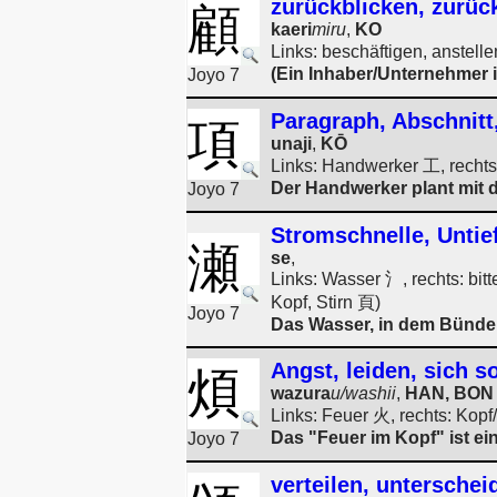
zurückblicken, zurü
顧
kaeri
miru
,
KO
Links: beschäftigen, anstelle
(Ein Inhaber/Unternehmer is
Joyo 7
Paragraph, Abschnitt
項
unaji
,
KŌ
Links: Handwerker 工, rechts
Der Handwerker plant mit d
Joyo 7
Stromschnelle, Untie
瀬
se
,
Links: Wasser 氵, rechts: bi
Kopf, Stirn 頁)
Joyo 7
Das Wasser, in dem Bündel
Angst, leiden, sich s
煩
wazura
u/washii
,
HAN, BON
Links: Feuer 火, rechts: Kopf
Das "Feuer im Kopf" ist ei
Joyo 7
verteilen, unterscheid