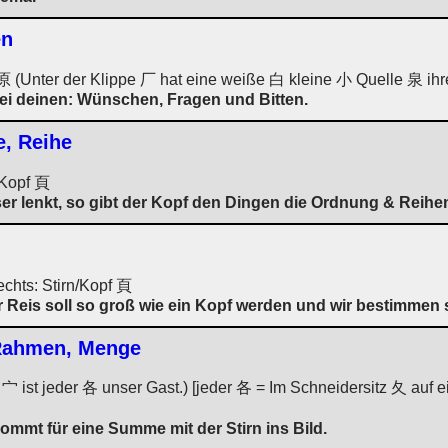
en
h 原 (Unter der Klippe 厂 hat eine weiße 白 kleine 小 Quelle 泉 ihr
bei deinen: Wünschen, Fragen und Bitten.
e, Reihe
n/Kopf 頁
er lenkt, so gibt der Kopf den Dingen die Ordnung & Reihe
echts: Stirn/Kopf 頁
r Reis soll so groß wie ein Kopf werden und wir bestimmen 
 Rahmen, Menge
 ist jeder 各 unser Gast.) [jeder 各 = Im Schneidersitz 夂 auf ei
ommt für eine Summe mit der Stirn ins Bild.