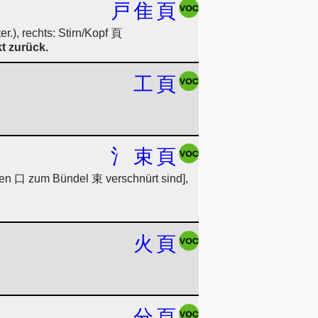
戸
隹
頁
r.), rechts: Stirn/Kopf 頁
kt zurück.
工
頁
氵
束
頁
men 口 zum Bündel 束 verschnürt sind],
火
頁
分
頁