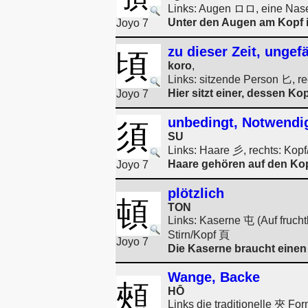
Links: Augen ロロ, eine Nase 
Unter den Augen am Kopf is
Joyo 7
zu dieser Zeit, ungefä
頃
koro
,
Links: sitzende Person 匕, re
Hier sitzt einer, dessen Kop
Joyo 7
unbedingt, Notwendigk
須
SU
Links: Haare 彡, rechts: Kopf
Haare gehören auf den Kop
Joyo 7
plötzlich
頓
TON
Links: Kaserne 屯 (Auf fruch
Stirn/Kopf 頁
Joyo 7
Die Kaserne braucht einen 
Wange, Backe
頰
HŌ
Links die traditionelle 夾 F