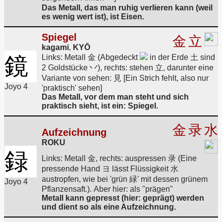
Das Metall, das man ruhig verlieren kann (weil
es wenig wert ist), ist Eisen.
Spiegel
金
立
kagami
,
KYŌ
鏡
Links: Metall 金 (Abgedeckt
in der Erde 土 sind
2 Goldstücke 丷), rechts: stehen 立, darunter eine
Variante von sehen: 見 [Ein Strich fehlt, also nur
Joyo 4
'praktisch' sehen]
Das Metall, vor dem man steht und sich
praktisch sieht, ist ein: Spiegel.
金
录
水
Aufzeichnung
ROKU
録
Links: Metall 金, rechts: auspressen 录 (Eine
pressende Hand ヨ lässt Flüssigkeit 水
austropfen, wie bei 'grün 緑' mit dessen grünem
Joyo 4
Pflanzensaft.). Aber hier: als "prägen"
Metall kann gepresst (hier: geprägt) werden
und dient so als eine Aufzeichnung.