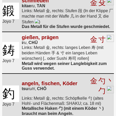
schmieden
金
殳
kitae
ru
,
TAN
鍛
Links: Metall 金, rechts: Stufen 段 (In der Klippe 厂
machte man mit der Waffe 几 in der Hand 又 die
Joyo 7
Stufen
)
Das Metall für die Stufen wurde geschmiedet.
gießen, prägen
金
寸
i
ru
,
CHŪ
鋳
Links: Metall 金, rechts: langes Leben 寿 (mit
beiden Händen 手 & 寸 ein langes Leben
wünschen) [.. oder Sushi 寿司 rollen]
Joyo 7
Metall wird wegen seiner Langlebigkeit zum
Guss verwendet.
金
勺
丶
angeln, fischen, Köder
tsu
ru/ri
,
CHŌ
釣
勹
Links: Metall 金, rechts: Schöpfkelle 勺 (altes
Hohl- und Flächenmaß: SHAKU; ca. 18 ml)
Joyo 7
Metallische Haken 勹 (mit einem Köder 丶)
braucht man beim Angeln.