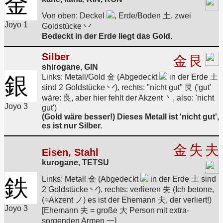
金
Von oben: Deckel
, Erde/Boden 土, zwei
Joyo 1
Goldstücke 丷
Bedeckt in der Erde liegt das Gold.
Silber
金
艮
shirogane
,
GIN
銀
Links: Metall/Gold 金 (Abgedeckt
in der Erde 土
sind 2 Goldstücke 丷), rechts: "nicht gut" 艮 ('gut'
wäre: 良, aber hier fehlt der Akzent 丶, also: 'nicht
Joyo 3
gut')
(Gold wäre besser!) Dieses Metall ist 'nicht gut',
es ist nur Silber.
金
失
夫
Eisen, Stahl
kurogane
,
TETSU
鉄
Links: Metall 金 (Abgedeckt
in der Erde 土 sind
2 Goldstücke 丷), rechts: verlieren 失 (Ich betone,
(=Akzent ノ) es ist der Ehemann 夫, der verliert!)
Joyo 3
[Ehemann 夫 = große 大 Person mit extra-
sorgenden Armen 一]