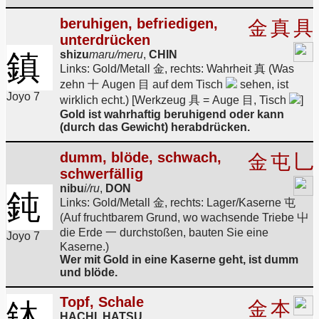
beruhigen, befriedigen,
金
真
具
unterdrücken
鎮
shizu
maru/meru
,
CHIN
Links: Gold/Metall 金, rechts: Wahrheit 真 (Was
zehn 十 Augen 目 auf dem Tisch
sehen, ist
Joyo 7
wirklich echt.) [Werkzeug 具 = Auge 目, Tisch
]
Gold ist wahrhaftig beruhigend oder kann
(durch das Gewicht) herabdrücken.
dumm, blöde, schwach,
金
屯
乚
schwerfällig
nibu
i/ru
,
DON
鈍
Links: Gold/Metall 金, rechts: Lager/Kaserne 屯
(Auf fruchtbarem Grund, wo wachsende Triebe 屮
die Erde 一 durchstoßen, bauten Sie eine
Joyo 7
Kaserne.)
Wer mit Gold in eine Kaserne geht, ist dumm
und blöde.
Topf, Schale
鉢
金
本
HACHI, HATSU