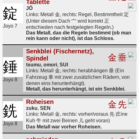
Tablette
錠
JŌ
Links: Metall 金, rechts: Regel, Bestimmtheit 定
(Unter diesem Dach 宀 wird korrekt 正
Joyo 7
entschieden nach festgelegten Regeln.)
Das Metall, das die Regeln bestimmt (ob man
rein kann oder nicht), ist das Schloss.
Senkblei (Fischernetz),
金
垂
Spindel
錘
tsumu, omori
,
SUI
Links: Metall 金, rechts: herabhängen 垂 (Ein
Fahrzeug 車 mit zwei zusätzlichen Rädern, von
Joyo 8
denen eins herunterhängt).
Metall, das herunterhängt, ist ein Senkblei.
Roheisen
金
先
銑
zuku
,
SEN
Links: Metall 金, rechts: vorher/voraus 先 (Eine
Kuh 牛 mit zwei Beinen 儿 geht voran)
Joyo 8
Das Metall war vorher Roheisen.