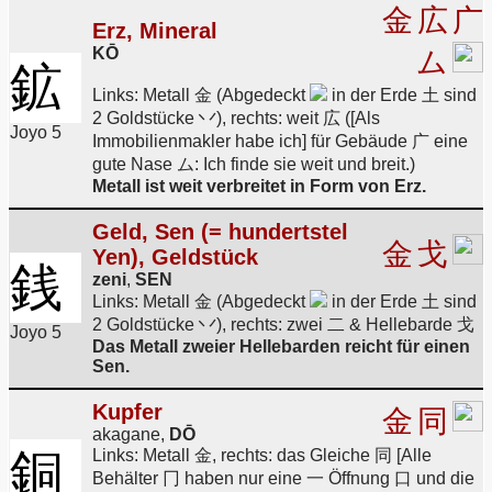
金
広
广
Erz, Mineral
KŌ
ム
鉱
Links: Metall 金 (Abgedeckt
in der Erde 土 sind
2 Goldstücke 丷), rechts: weit 広 ([Als
Joyo 5
Immobilienmakler habe ich] für Gebäude 广 eine
gute Nase ム: Ich finde sie weit und breit.)
Metall ist weit verbreitet in Form von Erz.
Geld, Sen (= hundertstel
金
戈
Yen), Geldstück
銭
zeni
,
SEN
Links: Metall 金 (Abgedeckt
in der Erde 土 sind
2 Goldstücke 丷), rechts: zwei 二 & Hellebarde 戈
Joyo 5
Das Metall zweier Hellebarden reicht für einen
Sen.
Kupfer
金
同
akagane,
DŌ
銅
Links: Metall 金, rechts: das Gleiche 同 [Alle
Behälter 冂 haben nur eine 一 Öffnung 口 und die