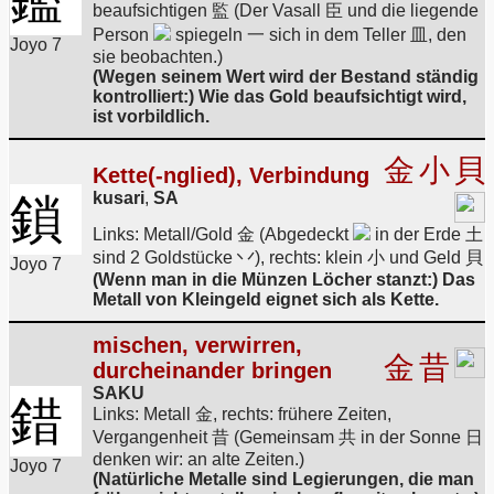
beaufsichtigen 監 (Der Vasall 臣 und die liegende
Person
spiegeln 一 sich in dem Teller 皿, den
Joyo 7
sie beobachten.)
(Wegen seinem Wert wird der Bestand ständig
kontrolliert:) Wie das Gold beaufsichtigt wird,
ist vorbildlich.
金
小
貝
Kette(-nglied), Verbindung
kusari
,
SA
鎖
Links: Metall/Gold 金 (Abgedeckt
in der Erde 土
sind 2 Goldstücke 丷), rechts: klein 小 und Geld 貝
Joyo 7
(Wenn man in die Münzen Löcher stanzt:) Das
Metall von Kleingeld eignet sich als Kette.
mischen, verwirren,
金
昔
durcheinander bringen
SAKU
錯
Links: Metall 金, rechts: frühere Zeiten,
Vergangenheit 昔 (Gemeinsam 共 in der Sonne 日
denken wir: an alte Zeiten.)
Joyo 7
(Natürliche Metalle sind Legierungen, die man