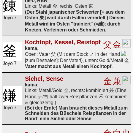
錬
ne
ru
,
REN
Links: Metall 金, rechts: Osten 東
(Der Stahl japanischer Schwerter [= aus dem
Joyo 7
Osten 東] wird durch Falten veredelt.) Dieses
Metall wird im Osten "trainiert" (=練): durch
Kneten, Verfeinern oder Schmieden.
Kochtopf, Kessel, Reistopf
父
金
釜
kama
,
Oben: Vater 父 (Mit dem Stock ノ in der Hand
[zum Bestrafen]: Der Vater!), unten: Gold/Metall 金
Joyo 7
Vater macht aus Metall einen Kochtopf.
Sichel, Sense
金
兼
kama
,
鎌
Links: Metall/Gold 金, rechts: kombiniert 兼 (Eine
Hand ナ/ヨ hält zwei Reispflanzen 禾 kombiniert
& gleichzeitig.)
Joyo 7
(Bei der Ernte) Man braucht dieses Metall zum
Schneiden des Büschels Reispflanzen in der
Hand: eine Sichel oder Sense.