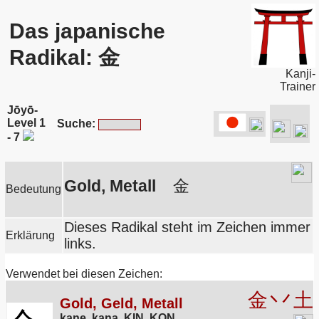
Das japanische
Radikal: 金
Kanji-
Trainer
Jōyō-
Level 1
Suche:
- 7
Gold, Metall
金
Bedeutung
Dieses Radikal steht im Zeichen immer
Erklärung
links.
Verwendet bei diesen Zeichen:
金
丷
土
Gold, Geld, Metall
kane, kana
,
KIN, KON