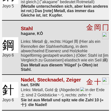
ist gleich.] ("akagane" bedeutet Rotmetall)
Joyo 5
(Metalle unterscheiden sich, aber kein anderes
ist rot.) Das [rote] Metall, das immer das
Gleiche ist, ist: Kupfer.
金
岡
冂
Stahl
hagane
,
KŌ
鋼
Links: Metall 金, rechts: Hügel 岡 (Hier als ein
Rennofen der Stahlverhüttung, in dem
abwechselnd Eisenerz und Holzkohle
Joyo 6
hügelförmig gestapelt wurden.) (Oder: Stahl ist [im
Vergleich zu Gusseisen] elastisch wie ein Seil 綱)
Das Metall aus diesem 'Hügel' (= Ofen) ist
Stahl.
Nadel, Stecknadel, Zeiger
金
十
hari
,
SHIN
針
Links: Metall, Gold 金 (Abgedeckt
in der Erde
土 sind 2 Goldstücke 丷), rechts: zehn 十
Joyo 6
Sie ist aus Metall und spitz wie die Zahl 10 (=
十): die Nadel!