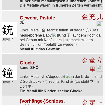
früher nicht metallurgisch aufbereiten konnte.)
Die Metalle waren in früheren Zeiten vermischt.
金
充
儿
Gewehr, Pistole
JŪ
銃
Links: Metall 金, rechts: füllen, aufladen 充 (Das
neugeborene Baby
[Kind 子, auf dem Kopf, da
Joyo 7
bei Geburt mit Kopf zuerst] strampelt mit den
Beinen 儿, um "befüllt" zu werden)
Metall füllt das Gewehr.
金
童
立
Glocke
kane
,
SHŌ
里
鐘
Links: Metall 金 (Abgedeckt
in der Erde 土 sind
2 Goldstücke 丷), rechts: Kind 童 (Es steht 立 im
Joyo 7
Dorf 里)
Ein Metall für Kinder ist eine Glocke.
(Vorhänge-)Schloss,
金
定
正