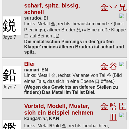
scharf, spitz, bissig,
金
丷
兄
schnell
surudo
i
,
EI
鋭
Links: Metall 金, rechts: herauskommend 丷 (hier:
Piercings), älterer Bruder 兄 (= Eine große Klappe
口 auf Beinen 儿)
Joyo 7
Die metallischen Piercings in der 'großen
Klappe' meines älteren Bruders ist scharf und
spitz.
Blei
金
谷
鉛
namari
,
EN
Links: Metall 金, rechts: Variante von Tal 谷 (Bild
eines Tals, das sich in eine Ebene 口 öffnet.)
Joyo 7
(Wegen des Gewichts an tieferen Stellen zu
finden:) Das Metall im Tal ist Blei.
金
監
臣
Vorbild, Modell, Muster,
sich ein Beispiel nehmen
皿
kanga
miru
,
KAN
鑑
Links: Metall/Gold 金, rechts: beobachten,