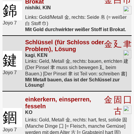
金
白
巾
Brokat
錦
nishiki
,
KIN
Links: Gold/Metall 金, rechts: Seide 帛 (= weißer
Joyo 7
白 Stoff 巾)
Mit Gold durchwirkter weißer Stoff ist Brokat.
Schlüssel (für Schloss oder
金
廴
聿
Problem), Lösung
鍵
kagi
,
KEN
Links: Geld, Metall 金, rechts: bauen, errichten 建
(Der Pinsel 聿 muss sich bewegen 廴 beim
Joyo 7
Bauen.) [Der Pinsel 聿 ist Teil von: schreiben 書]
Mit Metall bauen, das ist der Schlüssel zur
Lösung!
金
固
囗
einkerkern, einsperren,
fesseln
古
錮
KO
Links: Gold, Metall 金, rechts: hart, fest, solide 固
(Manche Dinge 囗 [= Fleisch, manche Gemüse]
Joyo 7
werden mit dem Alter 古 [= Grabstein] hart 固)