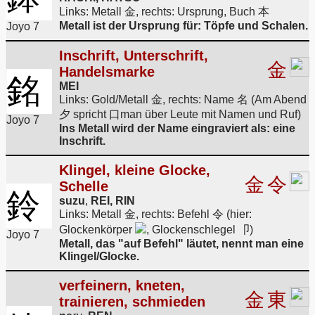
Links: Metall 金, rechts: Ursprung, Buch 本
Metall ist der Ursprung für: Töpfe und Schalen.
Joyo 7
Inschrift, Unterschrift,
金
Handelsmarke
銘
MEI
Links: Gold/Metall 金, rechts: Name 名 (Am Abend
夕 spricht 口man über Leute mit Namen und Ruf)
Joyo 7
Ins Metall wird der Name eingraviert als: eine
Inschrift.
Klingel, kleine Glocke,
金
令
Schelle
鈴
suzu
,
REI, RIN
Links: Metall 金, rechts: Befehl 令 (hier:
Glockenkörper
, Glockenschlegel 卩)
Joyo 7
Metall, das "auf Befehl" läutet, nennt man eine
Klingel/Glocke.
verfeinern, kneten,
金
東
trainieren, schmieden