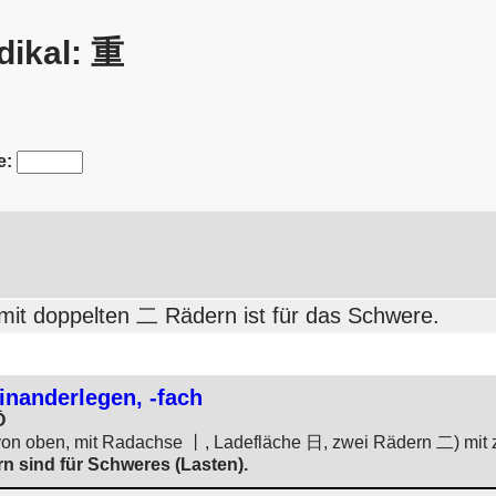
dikal: 重
e:
it doppelten 二 Rädern ist für das Schwere.
inanderlegen, -fach
Ō
on oben, mit Radachse 丨, Ladefläche 日, zwei Rädern 二) mit 
n sind für Schweres (Lasten).