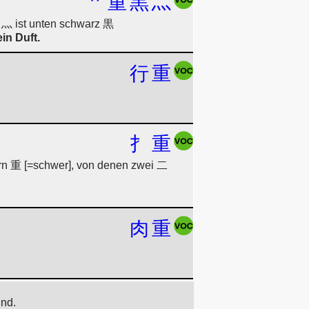
艹
重
黒
灬
 灬 ist unten schwarz 黒
in Duft.
行
重
扌
重
ern 重 [=schwer], von denen zwei 二
肉
重
ind.