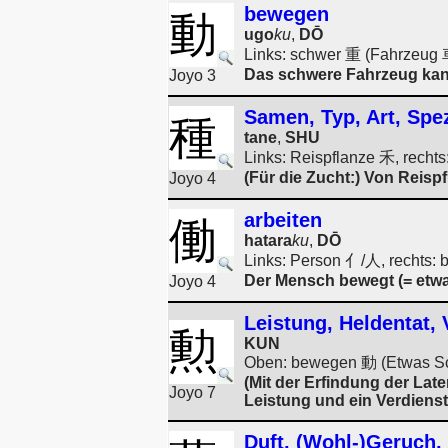
bewegen
動
ugo
ku
,
DŌ
Links: schwer 重 (Fahrzeug 車
Das schwere Fahrzeug kan
Joyo 3
Samen, Typ, Art, Spe
種
tane
,
SHU
Links: Reispflanze 禾, recht
(Für die Zucht:) Von Reisp
Joyo 4
arbeiten
働
hatara
ku
,
DŌ
Links: Person 亻/人, rechts:
Der Mensch bewegt (= etwas
Joyo 4
Leistung, Heldentat, 
勲
KUN
Oben: bewegen 動 (Etwas Sc
(Mit der Erfindung der Lat
Joyo 7
Leistung und ein Verdienst
Duft, (Wohl-)Geruch