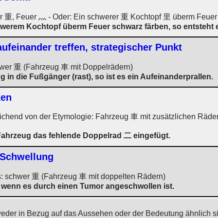
r 重, Feuer 灬 - Oder: Ein schwerer 重 Kochtopf 里 überm Feuer
werem Kochtopf überm Feuer schwarz färben, so entsteht e
aufeinander treffen, strategischer Punkt
wer 重 (Fahrzeug 車 mit Doppelrädern)
in die Fußgänger (rast), so ist es ein Aufeinanderprallen.
ken
eichend von der Etymologie: Fahrzeug 車 mit zusätzlichen Räd
Fahrzeug das fehlende Doppelrad 二 eingefügt.
 Schwellung
ts: schwer 重 (Fahrzeug 車 mit doppelten Rädern)
, wenn es durch einen Tumor angeschwollen ist.
weder in Bezug auf das Aussehen oder der Bedeutung ähnlich s