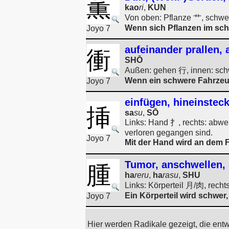
薫
kao
ri
,
KUN
Von oben: Pflanze 艹, schwe
Wenn sich Pflanzen im sch
Joyo 7
aufeinander prallen, 
衝
SHŌ
Außen: gehen 行, innen: sch
Wenn ein schwere Fahrzeug 
Joyo 7
einfügen, hineinstec
挿
sa
su
,
SŌ
Links: Hand 扌, rechts: abw
verloren gegangen sind.
Joyo 7
Mit der Hand wird an dem 
Tumor, anschwellen,
腫
ha
reru
,
ha
rasu
,
SHU
Links: Körperteil 月/肉, rech
Ein Körperteil wird schwer
Joyo 7
Hier werden Radikale gezeigt, die ent