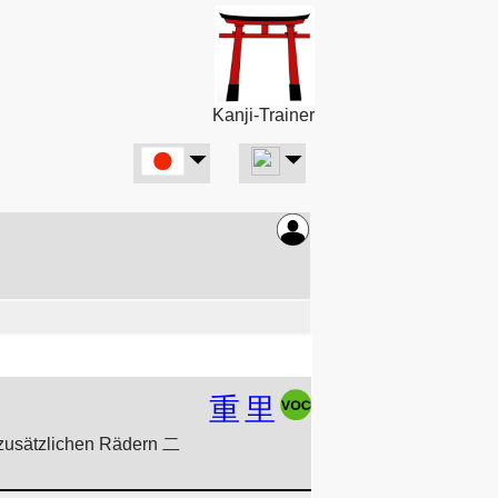
Kanji-Trainer
重
里
zusätzlichen Rädern 二