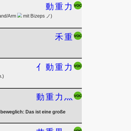
動
重
力
Hand/Arm
mit Bizeps ノ)
禾
重
亻
動
重
力
.)
動
重
力
灬
beweglich: Das ist eine große