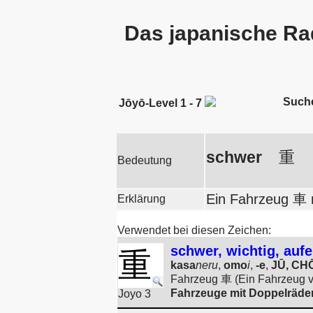
Das japanische Ra
Such
Jōyō-Level 1 - 7
schwer
重
Bedeutung
Ein Fahrzeug 車 m
Erklärung
Verwendet bei diesen Zeichen:
schwer, wichtig, aufe
重
kasa
neru
,
omo
i
,
-e
,
JŪ, CH
Fahrzeug 車 (Ein Fahrzeug v
Fahrzeuge mit Doppelräder
Joyo 3