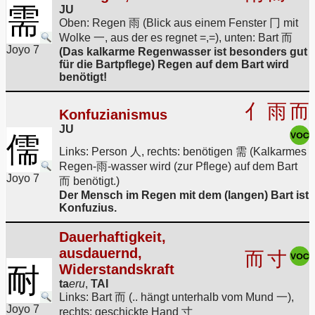
需
JU
Oben: Regen 雨 (Blick aus einem Fenster 冂 mit
Wolke 一, aus der es regnet =,=), unten: Bart 而
Joyo 7
(Das kalkarme Regenwasser ist besonders gut
für die Bartpflege) Regen auf dem Bart wird
benötigt!
亻
雨
而
Konfuzianismus
JU
儒
Links: Person 人, rechts: benötigen 需 (Kalkarmes
Regen-雨-wasser wird (zur Pflege) auf dem Bart
Joyo 7
而 benötigt.)
Der Mensch im Regen mit dem (langen) Bart ist
Konfuzius.
Dauerhaftigkeit,
ausdauernd,
而
寸
耐
Widerstandskraft
ta
eru
,
TAI
Links: Bart 而 (.. hängt unterhalb vom Mund 一),
Joyo 7
rechts: geschickte Hand 寸