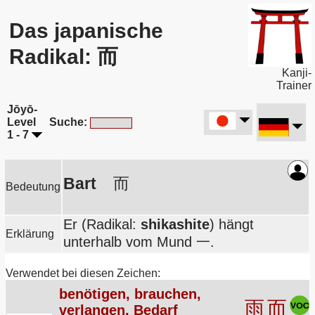
Das japanische
Radikal: 而
Kanji-
Trainer
Jōyō-
Level
Suche:
1 - 7
Bart
而
Bedeutung
Er (Radikal:
shikashite
) hängt
Erklärung
unterhalb vom Mund 一.
Verwendet bei diesen Zeichen:
benötigen, brauchen,
雨
而
verlangen, Bedarf