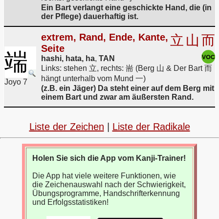
Ein Bart verlangt eine geschickte Hand, die (in
der Pflege) dauerhaftig ist.
extrem, Rand, Ende, Kante,
立
山
而
Seite
端
hashi, hata, ha
,
TAN
Links: stehen 立, rechts: 耑 (Berg 山 & Der Bart 而
hängt unterhalb vom Mund 一)
Joyo 7
(z.B. ein Jäger) Da steht einer auf dem Berg mit
einem Bart und zwar am äußersten Rand.
Liste der Zeichen
|
Liste der Radikale
Holen Sie sich die App vom Kanji-Trainer!
Die App hat viele weitere Funktionen, wie
die Zeichenauswahl nach der Schwierigkeit,
Übungsprogramme, Handschrifterkennung
und Erfolgsstatistiken!