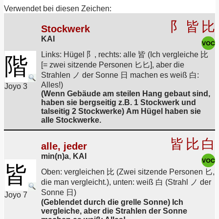
Verwendet bei diesen Zeichen:
阝
皆
比
Stockwerk
KAI
Links: Hügel 阝, rechts: alle 皆 (Ich vergleiche 比
階
[= zwei sitzende Personen 匕匕], aber die
Strahlen ノ der Sonne 日 machen es weiß 白:
Alles!)
Joyo 3
(Wenn Gebäude am steilen Hang gebaut sind,
haben sie bergseitig z.B. 1 Stockwerk und
talseitig 2 Stockwerke) Am Hügel haben sie
alle Stockwerke.
皆
比
白
alle, jeder
min(n)a
,
KAI
皆
Oben: vergleichen 比 (Zwei sitzende Personen 匕,
die man vergleicht.), unten: weiß 白 (Strahl ノ der
Sonne 日)
Joyo 7
(Geblendet durch die grelle Sonne) Ich
vergleiche, aber die Strahlen der Sonne