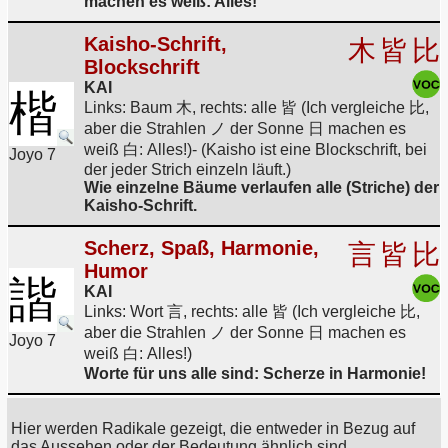
machen es weiß: Alles!
Kaisho-Schrift,
木
皆
比
Blockschrift
KAI
楷
Links: Baum 木, rechts: alle 皆 (Ich vergleiche 比,
aber die Strahlen ノ der Sonne 日 machen es
weiß 白: Alles!)- (Kaisho ist eine Blockschrift, bei
Joyo 7
der jeder Strich einzeln läuft.)
Wie einzelne Bäume verlaufen alle (Striche) der
Kaisho-Schrift.
Scherz, Spaß, Harmonie,
言
皆
比
Humor
諧
KAI
Links: Wort 言, rechts: alle 皆 (Ich vergleiche 比,
aber die Strahlen ノ der Sonne 日 machen es
Joyo 7
weiß 白: Alles!)
Worte für uns alle sind: Scherze in Harmonie!
Hier werden Radikale gezeigt, die entweder in Bezug auf
das Aussehen oder der Bedeutung ähnlich sind.