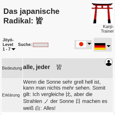
Das japanische
Radikal: 皆
Kanji-
Trainer
Jōyō-
Level
Suche:
1 - 7
alle, jeder
皆
Bedeutung
Wenn die Sonne sehr grell hell ist,
kann man nichts mehr sehen. Somit
gilt: Ich vergleiche 比, aber die
Erklärung
Strahlen ノ der Sonne 日 machen es
weiß 白: Alles!