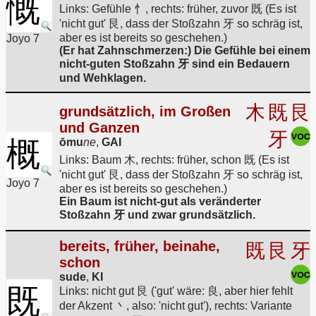
慨
Links: Gefühle 忄, rechts: früher, zuvor 既 (Es ist
'nicht gut' 艮, dass der Stoßzahn 牙 so schräg ist,
aber es ist bereits so geschehen.)
Joyo 7
(Er hat Zahnschmerzen:) Die Gefühle bei einem
nicht-guten Stoßzahn 牙 sind ein Bedauern
und Wehklagen.
木
既
艮
grundsätzlich, im Großen
und Ganzen
牙
概
ōmu
ne
,
GAI
Links: Baum 木, rechts: früher, schon 既 (Es ist
'nicht gut' 艮, dass der Stoßzahn 牙 so schräg ist,
Joyo 7
aber es ist bereits so geschehen.)
Ein Baum ist nicht-gut als veränderter
Stoßzahn 牙 und zwar grundsätzlich.
bereits, früher, beinahe,
既
艮
牙
schon
sude
,
KI
既
Links: nicht gut 艮 ('gut' wäre: 良, aber hier fehlt
der Akzent 丶, also: 'nicht gut'), rechts: Variante