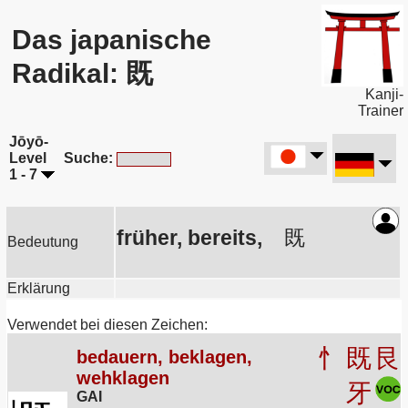
Das japanische
Radikal: 既
Kanji-
Trainer
Jōyō-
Level
Suche:
1 - 7
früher, bereits,
既
Bedeutung
Erklärung
Verwendet bei diesen Zeichen:
忄
既
艮
bedauern, beklagen,
wehklagen
牙
GAI