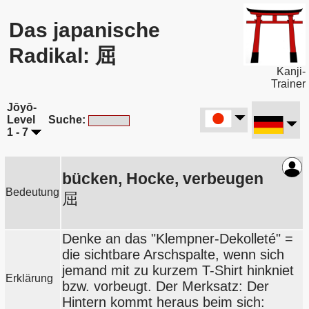
Das japanische
Radikal: 屈
Kanji-
Trainer
Jōyō-
Level
Suche:
1 - 7
bücken, Hocke, verbeugen
Bedeutung
屈
Denke an das "Klempner-Dekolleté" =
die sichtbare Arschspalte, wenn sich
jemand mit zu kurzem T-Shirt hinkniet
Erklärung
bzw. vorbeugt. Der Merksatz: Der
Hintern kommt heraus beim sich: