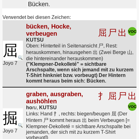
Bücken.
Verwendet bei diesen Zeichen:
bücken, Hocke,
屈
尸
出
verbeugen
KUTSU
屈
Oben: Hinterteil in Seitenansicht 尸, Rest:
herauskommen, hinausgehen 出 (Zwei Berge 山,
die hintereinander herauskommen)
Joyo 7
("Klempner-Dekolleté" = sichtbare
Arschspalte, wenn sich jemand mit zu kurzem
T-Shirt hinkniet bzw. vorbeugt) Der Hintern
kommt heraus beim sich: Bücken.
graben, ausgraben,
扌
屈
尸
出
aushöhlen
ho
ru
,
KUTSU
掘
Links: Hand 扌, rechts: biegen/beugen 屈 (Der
Hintern 尸 kommt heraus 出 beim Verbeugen [=
Klempner-Dekolleté = sichtbare Arschspalte bei
Joyo 7
jemanden, der sich mit zu kurzem T-Shirt
vorbeugt])