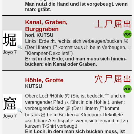
Man nutzt die Hand und ist vorgebeugt, wenn
man: gräbt.
Kanal, Graben,
土
尸
屈
出
Burggraben
堀
hori
,
KUTSU
Links: Erde 土, rechts: sich verbeugen/bücken 屈
(Der Hintern 尸 kommt raus 出 beim Verbeugen. =
Joyo 7
"Klempner-Dekolleté")
Er ist in der Erde, und man muss sich hinein-
bücken: ein Kanal oder Graben.
穴
尸
屈
出
Höhle, Grotte
KUTSU
Oben: Loch/Höhle 穴 (Sie ist bedeckt 宀 und ein
窟
verengender Pfad 八 führt in die Höhle.), unten:
verbeugen/bücken 屈 (Der Hintern 尸 kommt
heraus 出 beim Bücken ="Klempner-Dekolleté
Joyo 7
=sichtbare Arschspalte, wenn sich jemand mit zu
kurzem T-Shirt vorbeugt)
Ein Loch, in dem man sich bücken muss, ist