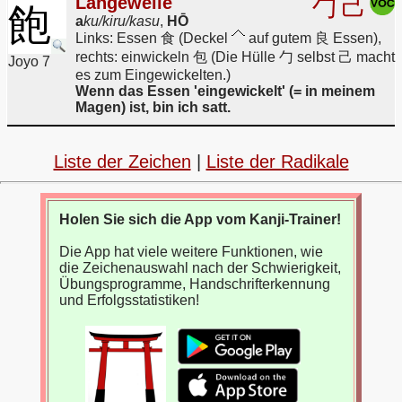
Langeweile
勹
己
飽
a
ku/kiru/kasu
,
HŌ
Links: Essen 食 (Deckel
auf gutem 良 Essen),
rechts: einwickeln 包 (Die Hülle 勹 selbst 己 macht
Joyo 7
es zum Eingewickelten.)
Wenn das Essen 'eingewickelt' (= in meinem
Magen) ist, bin ich satt.
Liste der Zeichen
|
Liste der Radikale
Holen Sie sich die App vom Kanji-Trainer!
Die App hat viele weitere Funktionen, wie
die Zeichenauswahl nach der Schwierigkeit,
Übungsprogramme, Handschrifterkennung
und Erfolgsstatistiken!