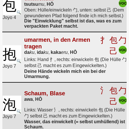
包
tsutsu
mu
,
HŌ
Oben: Hülle/einwickeln 勹, unten: selbst 己 (Dem
gewundenen Pfad folgend finde ich mich selbst.)
Joyo 4
Die "Einwicklung" selbst ist das, was es zum
verpackten Paket macht.
扌
包
勹
umarmen, in den Armen
tragen
抱
己
da
ku
,
ida
ku
,
kaka
eru
,
HŌ
Links: Hand 扌, rechts: einwickeln 包 (Die Hülle 勹
selbst 己 macht es zum Eingewickelten.)
Joyo 7
Deine Hände wickeln mich ein bei der
Umarmung.
氵
包
勹
Schaum, Blase
awa
,
HŌ
泡
己
Links: Wasser 氵, rechts: einwickeln 包 (Die Hülle
勹 selbst 己 macht es zum Eingewickelten.)
Joyo 7
Wasser, das einwickelt (= selbst umhüllend) ist
Schaum.