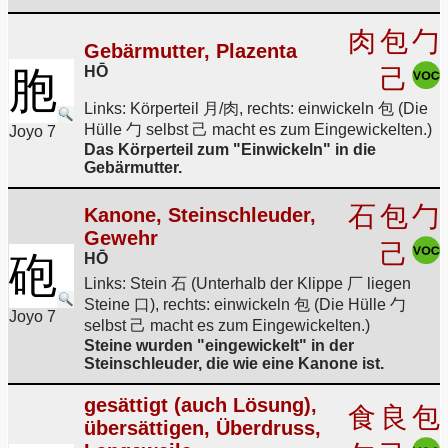
肉
包
勹
Gebärmutter, Plazenta
HŌ
胞
己
Links: Körperteil 月/肉, rechts: einwickeln 包 (Die
Hülle 勹 selbst 己 macht es zum Eingewickelten.)
Joyo 7
Das Körperteil zum "Einwickeln" in die
Gebärmutter.
石
包
勹
Kanone, Steinschleuder,
Gewehr
己
砲
HŌ
Links: Stein 石 (Unterhalb der Klippe 厂 liegen
Steine 口), rechts: einwickeln 包 (Die Hülle 勹
Joyo 7
selbst 己 macht es zum Eingewickelten.)
Steine wurden "eingewickelt" in der
Steinschleuder, die wie eine Kanone ist.
gesättigt (auch Lösung),
食
良
包
übersättigen, Überdruss,