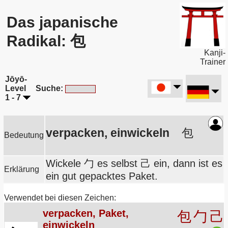
Das japanische
Radikal: 包
Kanji-
Trainer
Jōyō-
Level
Suche:
1 - 7
verpacken, einwickeln
包
Bedeutung
Wickele 勹 es selbst 己 ein, dann ist es
Erklärung
ein gut gepacktes Paket.
Verwendet bei diesen Zeichen:
verpacken, Paket,
包
勹
己
einwickeln