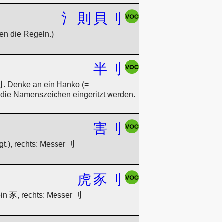
氵
則
貝
刂
en die Regeln.)
半
刂
刂. Denke an ein Hanko (=
ie die Namenszeichen eingeritzt werden.
害
刂
t.), rechts: Messer 刂
虎
豕
刂
ein 豕, rechts: Messer 刂