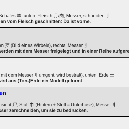
Schafes 羊, unten: Fleisch 月/肉, Messer, schneiden刂
en vom Fleisch geschnitten: Da ist vorne.
en 歹 (Bild eines Wirbels), rechts: Messer刂
rden mit dem Messer freigelegt und in einer Reihe aufgere
 mit dem Messer刂 umgeht, wird bestraft), unten: Erde 土
ird aus (Ton-)Erde ein Modell geformt.
gen
ansicht 尸, Stoff 巾 (Hintern + Stoff = Unterhose), Messer刂
ser zerschneiden, um sie zu bedrucken.