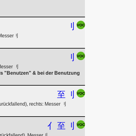
刂
: Messer刂
刂
 Messer 刂
ls "Benutzen" & bei der Benutzung
至
刂
rückfallend), rechts: Messer 刂
亻
至
刂
urückfallend), Messer刂