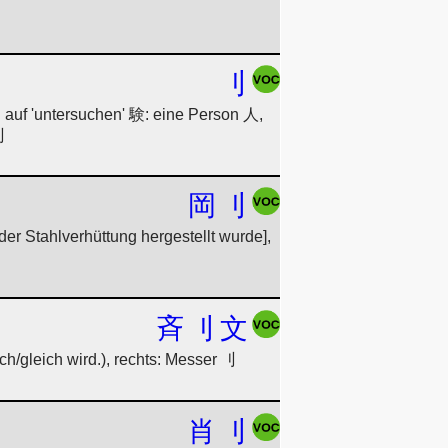
刂
 auf 'untersuchen' 験: eine Person 人,
刂
岡
刂
er Stahlverhüttung hergestellt wurde],
斉
刂
文
ch/gleich wird.), rechts: Messer 刂
肖
刂