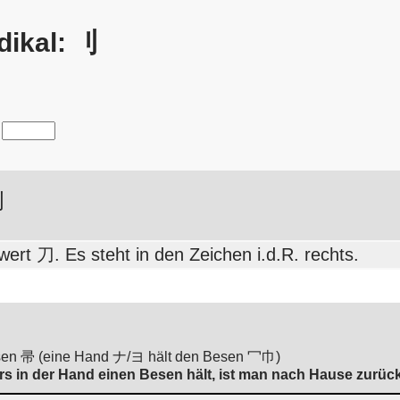
dikal: 刂
刂
ert 刀. Es steht in den Zeichen i.d.R. rechts.
Besen 帚 (eine Hand ナ/ヨ hält den Besen 冖巾)
s in der Hand einen Besen hält, ist man nach Hause zurüc