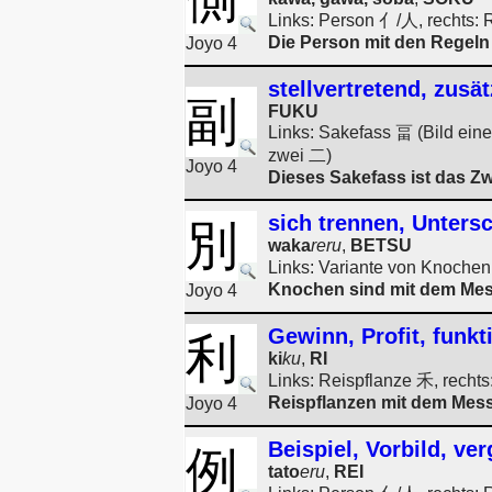
Links: Person 亻/人, rechts: 
Die Person mit den Regeln (
Joyo 4
stellvertretend, zusät
副
FUKU
Links: Sakefass 畐 (Bild ein
zwei 二)
Joyo 4
Dieses Sakefass ist das Zwei
sich trennen, Unters
別
waka
reru
,
BETSU
Links: Variante von Knochen
Knochen sind mit dem Messe
Joyo 4
Gewinn, Profit, funkt
利
ki
ku
,
RI
Links: Reispflanze 禾, recht
Reispflanzen mit dem Messe
Joyo 4
Beispiel, Vorbild, ve
例
tato
eru
,
REI