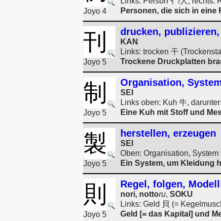
Links: Person 亻/人, rechts:
Personen, die sich in eine
Joyo 4
drucken, publizieren,
刊
KAN
Links: trocken 干 (Trockensta
Trockene Druckplatten br
Joyo 5
Organisation, System
制
SEI
Links oben: Kuh 牛, darunter:
Eine Kuh mit Stoff und Mes
Joyo 5
herstellen, erzeugen
製
SEI
Oben: Organisation, System 
Ein System, um Kleidung h
Joyo 5
Regel, folgen, Modell
則
nori, notto
ru
,
SOKU
Links: Geld 貝 (= Kegelmusc
Geld [= das Kapital] und M
Joyo 5