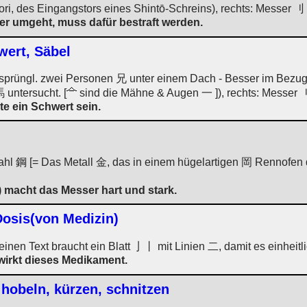
oori, des Eingangstors eines Shintō-Schreins), rechts: Messer 刂
er umgeht, muss dafür bestraft werden.
wert, Säbel
sprüngl. zwei Personen 兄 unter einem Dach - Besser im Bezug
 untersucht. [
sind die Mähne & Augen 一 ]), rechts: Messer 
e ein Schwert sein.
tahl 鋼 [= Das Metall 金, das in einem hügelartigen 岡 Rennofen d
 macht das Messer hart und stark.
Dosis(von Medizin)
einen Text braucht ein Blatt 亅丨 mit Linien 二, damit es einheitli
wirkt dieses Medikament.
 hobeln, kürzen, schnitzen