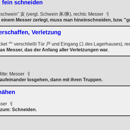
, fein schneiden
ldschwein" 亥 (vergl. Schwein 豕/豚), rechts: Messer 刂
einem Messer zerlegt, muss man hineinschneiden, bzw. "gr
erschaffen, Verletzung
ckel
verschließt Tür 戸 und Eingang 口 des Lagerhauses), re
 Messer, das der Anfang aller Verletzungen war.
Mitte: Messer 刂
ufeinander losgehen, dann mit ihren Truppen.
 mähen
sser 刂
 zum: Schneiden.