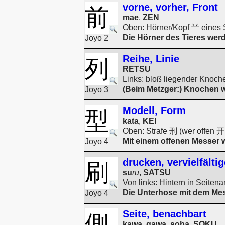
vorne, vorher, Front
前
mae
,
ZEN
Oben: Hörner/Kopf 䒑 eines 
Die Hörner des Tieres werd
Joyo 2
Reihe, Linie
列
RETSU
Links: bloß liegender Knoch
(Beim Metzger:) Knochen we
Joyo 3
Modell, Form
型
kata
,
KEI
Oben: Strafe 刑 (wer offen 开
Mit einem offenen Messer w
Joyo 4
drucken, vervielfälti
刷
su
ru
,
SATSU
Von links: Hintern in Seiten
Die Unterhose mit dem Mes
Joyo 4
Seite, benachbart
側
kawa, gawa, soba
,
SOKU