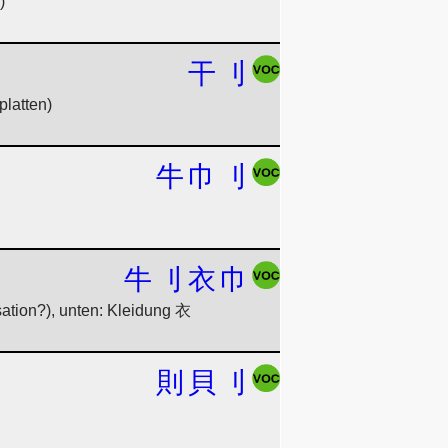
)
干
刂
platten)
牛
巾
刂
牛
刂
衣
巾
ation?), unten: Kleidung 衣
則
貝
刂