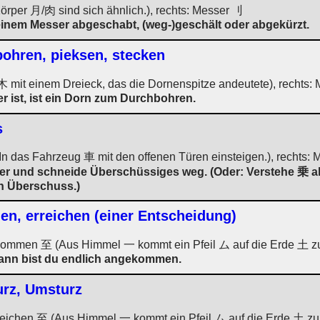
örper 月/肉 sind sich ähnlich.), rechts: Messer 刂
einem Messer abgeschabt, (weg-)geschält oder abgekürzt.
bohren, pieksen, stecken
木 mit einem Dreieck, das die Dornenspitze andeutete), rechts
er ist, ist ein Dorn zum Durchbohren.
s
(In das Fahrzeug 車 mit den offenen Türen einsteigen.), rechts:
er und schneide Überschüssiges weg. (Oder: Verstehe 乗 a
en Überschuss.)
en, erreichen (einer Entscheidung)
ankommen 至 (Aus Himmel 一 kommt ein Pfeil ム auf die Erde 土 zu
dann bist du endlich angekommen.
turz, Umsturz
rreichen 至 (Aus Himmel 一 kommt ein Pfeil ム auf die Erde 土 z