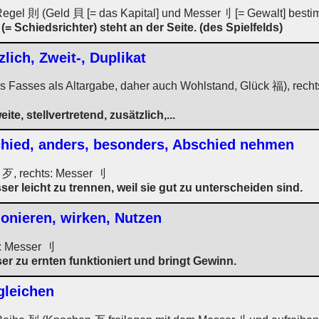
Regel 則 (Geld 貝 [= das Kapital] und Messer刂 [= Gewalt] besti
= Schiedsrichter) steht an der Seite. (des Spielfelds)
zlich, Zweit-, Duplikat
es Fasses als Altargabe, daher auch Wohlstand, Glück 福), recht
te, stellvertretend, zusätzlich,...
chied, anders, besonders, Abschied nehmen
 歹, rechts: Messer 刂
r leicht zu trennen, weil sie gut zu unterscheiden sind.
ionieren, wirken, Nutzen
s: Messer 刂
r zu ernten funktioniert und bringt Gewinn.
rgleichen