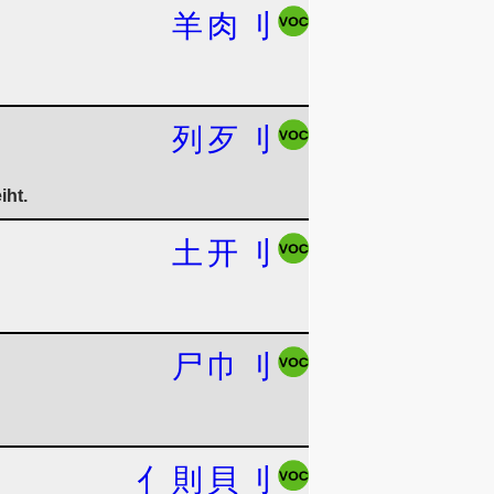
羊
肉
刂
列
歹
刂
iht.
土
开
刂
尸
巾
刂
亻
則
貝
刂