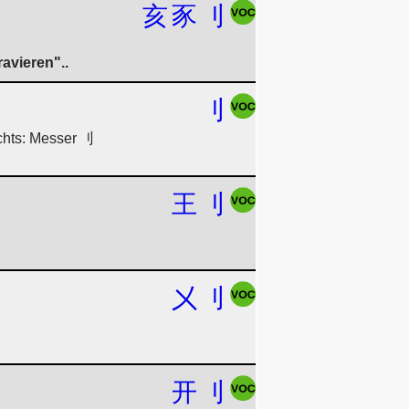
亥
豕
刂
avieren"..
刂
chts: Messer 刂
王
刂
㐅
刂
开
刂