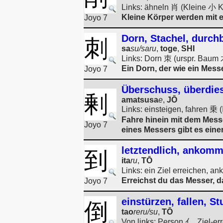
Links: ähneln 肖 (Kleine 小 K
Kleine Körper werden mit 
Joyo 7
Dorn, Stachel, durch
刺
sa
su/saru
,
toge
,
SHI
Links: Dorn 朿 (urspr. Baum 
Ein Dorn, der wie ein Mess
Joyo 7
Überschuss, überdie
剰
amatsusa
e
,
JŌ
Links: einsteigen, fahren 乗 
Fahre hinein mit dem Mess
Joyo 7
eines Messers gibt es ein
letztendlich, ankomm
到
ita
ru
,
TŌ
Links: ein Ziel erreichen, 
Erreichst du das Messer, 
Joyo 7
einstürzen, fallen, S
倒
tao
reru/su
,
TŌ
Von links: Person 亻, Ziel-e