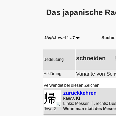
Das japanische Ra
Suche:
Jōyō-Level 1 - 7
schneiden
Bedeutung
Variante von Schw
Erklärung
Verwendet bei diesen Zeichen:
zurückkehren
帰
kae
ru
,
KI
Links: Messer 刂, rechts: 
Wenn man statt des Messer
Joyo 2