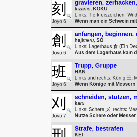
gravieren, zerhacken
刻
kiza
mu
,
KOKU
Links: Tierkreiszeichen "Wi
Wenn man ein Schwein mit 
Joyo 6
anfangen, beginnen, 
創
haji
meru
,
SŌ
Links: Lagerhaus 倉 (Ein De
Aus dem Lagerhaus kam das
Joyo 6
Trupp, Gruppe
班
HAN
Links und rechts: König 王, 
Wenn Könige mit Messern a
Joyo 6
schneiden, stutzen,
刈
ka
ru
,
Links: Schere 㐅, rechts: Me
Nutze Schere oder Messer
Joyo 7
Strafe, bestrafen
刑
KEI