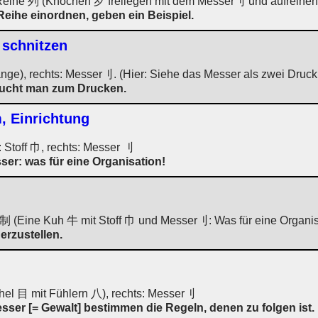
 Reihe 列 (Knochen 歹 freilegen mit dem Messer刂 und aufreihen
 Reihe einordnen, geben ein Beispiel.
 schnitzen
nge), rechts: Messer刂. (Hier: Siehe das Messer als zwei Druck
aucht man zum Drucken.
, Einrichtung
 Stoff 巾, rechts: Messer 刂
ser: was für eine Organisation!
制 (Eine Kuh 牛 mit Stoff 巾 und Messer刂: Was für eine Organis
erzustellen.
hel 目 mit Fühlern 八), rechts: Messer刂
esser [= Gewalt] bestimmen die Regeln, denen zu folgen ist.