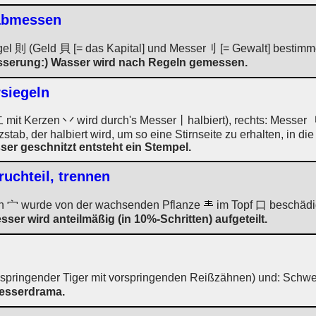
 abmessen
gel 則 (Geld 貝 [= das Kapital] und Messer刂 [= Gewalt] bestimm
ässerung:) Wasser wird nach Regeln gemessen.
rsiegeln
 mit Kerzen 丷 wird durch's Messer丨halbiert), rechts: Messer 
ab, der halbiert wird, um so eine Stirnseite zu erhalten, in d
ser geschnitzt entsteht ein Stempel.
Bruchteil, trennen
h 宀 wurde von der wachsenden Pflanze
im Topf 口 beschädig
er wird anteilmäßig (in 10%-Schritten) aufgeteilt.
 springender Tiger mit vorspringenden Reißzähnen) und: Schw
Messerdrama.