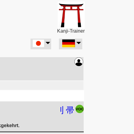
Kanji-Trainer
刂
帚
kgekehrt.