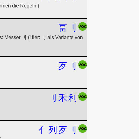
mmen die Regeln.)
畐
刂
s: Messer 刂 (Hier: 刂 als Variante von
歹
刂
刂
禾
利
亻
列
歹
刂