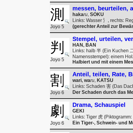
messen, beurteilen,
測
haka
ru
,
SOKU
Links: Wasser 氵, rechts: Re
(gerechter Anteil zur Bew
Joyo 5
Stempel, urteilen, ve
判
HAN, BAN
Links: halb 半 (Ein Kuchen 二
Namensstempel): einem Holzst
Joyo 5
Halbiert und mit einem Mes
Anteil, teilen, Rate, 
割
wari, wa
ru
,
KATSU
Links: Schaden 害 (Das Dac
Der Schaden durch das Mess
Joyo 6
Drama, Schauspiel
劇
GEKI
Links: Tiger 虎 (Piktogramm:
Ein Tiger-, Schwein- und 
Joyo 6