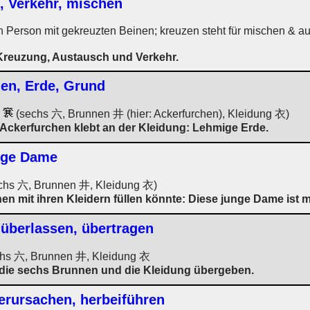
, Verkehr, mischen
n Person mit gekreuzten Beinen; kreuzen steht für mischen & a
Kreuzung, Austausch und Verkehr.
en, Erde, Grund
:
(sechs 六, Brunnen 井 (hier: Ackerfurchen), Kleidung 衣)
Ackerfurchen klebt an der Kleidung: Lehmige Erde.
unge Dame
chs 六, Brunnen 井, Kleidung 衣)
en mit ihren Kleidern füllen könnte: Diese junge Dame ist m
 überlassen, übertragen
hs 六, Brunnen 井, Kleidung 衣
 die sechs Brunnen und die Kleidung übergeben.
verursachen, herbeiführen