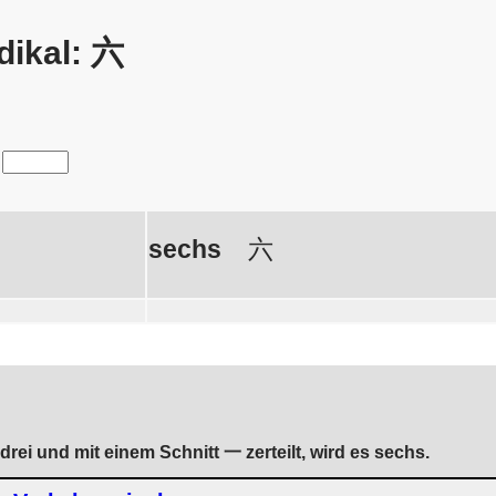
dikal: 六
sechs
六
rei und mit einem Schnitt 一 zerteilt, wird es sechs.