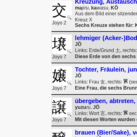
Kreuzung, Austausch
交
ma
jiru
,
ka
wasu
,
KŌ
Aus dem Bild einer sitzende
Kreuz X
Joyo 2
Sechs Kreuze stehen für: 
lehmiger (Acker-)Bod
壌
JŌ
Links: Erde/Grund 土, rechts
Diese Erde von den sechs 
Joyo 7
Tochter, Fräulein, j
嬢
JŌ
Links: Frau 女, rechts:
(se
Eine Frau, die sechs Brunn
Joyo 7
übergeben, abtreten,
譲
yuzu
ru
,
JŌ
Links: Wort 言, rechts:
sec
Mit diesen Worten wurden
Joyo 7
brauen (Bier/Sake), 