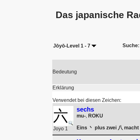
Das japanische Ra
Suche:
Jōyō-Level 1 - 7
Bedeutung
Erklärung
Verwendet bei diesen Zeichen:
sechs
六
mu-
,
ROKU
Eins 丶 plus zwei 八 macht d
Joyo 1