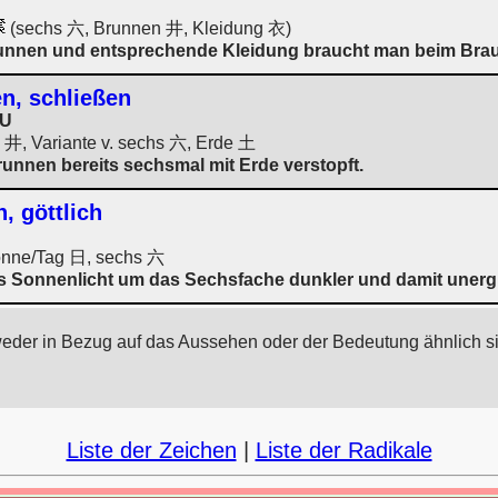
(sechs 六, Brunnen 井, Kleidung 衣)
unnen und entsprechende Kleidung braucht man beim Bra
en, schließen
U
井, Variante v. sechs 六, Erde 土
unnen bereits sechsmal mit Erde verstopft.
, göttlich
onne/Tag 日, sechs 六
 Sonnenlicht um das Sechsfache dunkler und damit unerg
weder in Bezug auf das Aussehen oder der Bedeutung ähnlich s
Liste der Zeichen
|
Liste der Radikale