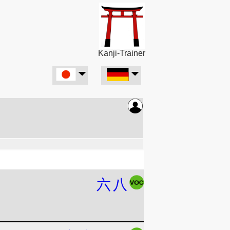
Kanji-Trainer
六
八