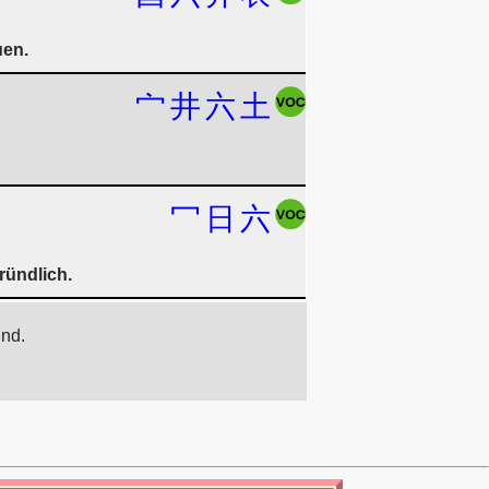
uen.
宀
井
六
土
冖
日
六
ründlich.
ind.