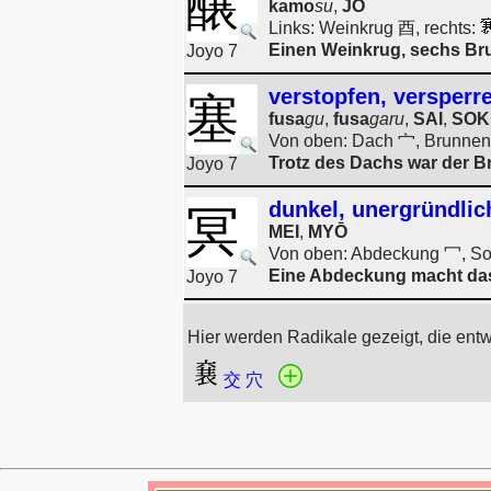
醸
kamo
su
,
JŌ
Links: Weinkrug 酉, rechts:
Einen Weinkrug, sechs Br
Joyo 7
verstopfen, versperr
塞
fusa
gu
,
fusa
garu
,
SAI
,
SOK
Von oben: Dach 宀, Brunnen 
Trotz des Dachs war der Br
Joyo 7
dunkel, unergründlich
冥
MEI
,
MYŌ
Von oben: Abdeckung 冖, S
Eine Abdeckung macht das
Joyo 7
Hier werden Radikale gezeigt, die ent
交
穴