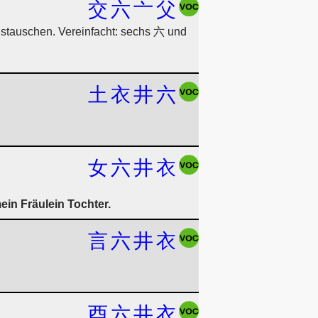
交
六
亠
父
ustauschen. Vereinfacht: sechs 六 und
土
衣
井
六
女
六
井
衣
ein Fräulein Tochter.
言
六
井
衣
酉
六
井
衣