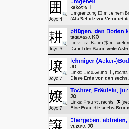
umgeben
囲
kako
mu
,
I
Umgrenzung 囗 mit einem B
(Als Schutz vor Verunrein
Joyo 4
pflügen, den Boden k
耕
tagaya
su
,
KŌ
Links: 耒 (Baum 木 mit vielen 
Damit der Baum viele Äst
Joyo 5
lehmiger (Acker-)Bod
壌
JŌ
Links: Erde/Grund 土, rechts
Diese Erde von den sechs 
Joyo 7
Tochter, Fräulein, j
嬢
JŌ
Links: Frau 女, rechts:
(se
Eine Frau, die sechs Brunn
Joyo 7
übergeben, abtreten,
譲
yuzu
ru
,
JŌ