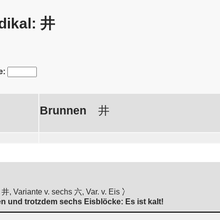
dikal: 井
e:
Brunnen
井
, Variante v. sechs 六, Var. v. Eis 冫
 und trotzdem sechs Eisblöcke: Es ist kalt!