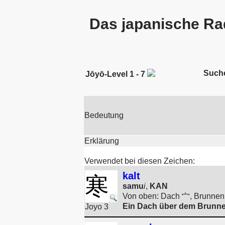
Das japanische Ra
Such
Jōyō-Level 1 - 7
Bedeutung
Erklärung
Verwendet bei diesen Zeichen:
kalt
寒
samu
i
,
KAN
Von oben: Dach 宀, Brunnen 井
Ein Dach über dem Brunnen
Joyo 3