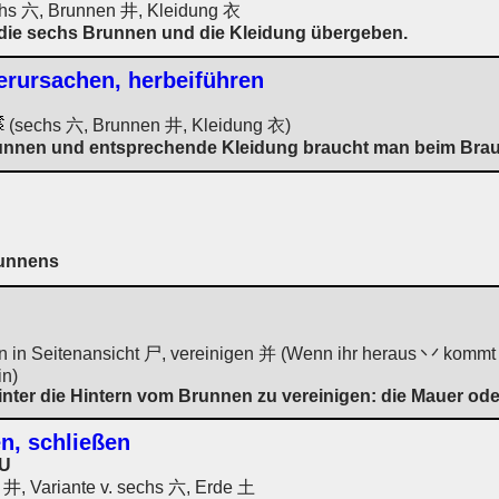
hs 六, Brunnen 井, Kleidung 衣
die sechs Brunnen und die Kleidung übergeben.
verursachen, herbeiführen
(sechs 六, Brunnen 井, Kleidung 衣)
unnen und entsprechende Kleidung braucht man beim Brau
runnens
ern in Seitenansicht 尸, vereinigen 并 (Wenn ihr heraus 丷 komm
in)
nter die Hintern vom Brunnen zu vereinigen: die Mauer ode
en, schließen
U
井, Variante v. sechs 六, Erde 土