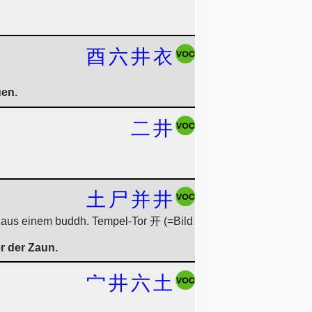
酉
六
井
衣
en.
二
井
土
尸
并
井
t aus einem buddh. Tempel-Tor 开 (=Bild
r der Zaun.
宀
井
六
土