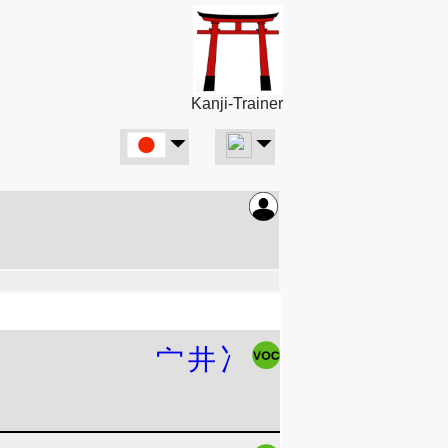
Kanji-Trainer
宀
井
冫