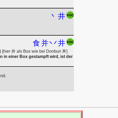
丶
井
食
并
丷
井
) [hier 井 als Box wie bei Donburi 丼]
 in einer Box gestampft wird, ist der
ind.