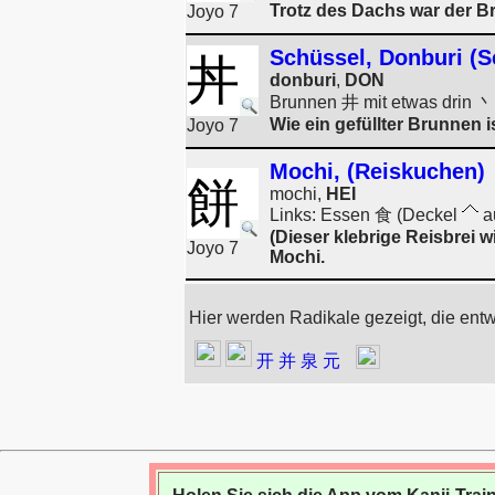
Trotz des Dachs war der Br
Joyo 7
Schüssel, Donburi (S
丼
donburi
,
DON
Brunnen 井 mit etwas drin 丶
Wie ein gefüllter Brunnen 
Joyo 7
Mochi, (Reiskuchen)
餅
mochi,
HEI
Links: Essen 食 (Deckel
au
(Dieser klebrige Reisbrei w
Joyo 7
Mochi.
Hier werden Radikale gezeigt, die ent
开
并
泉
元