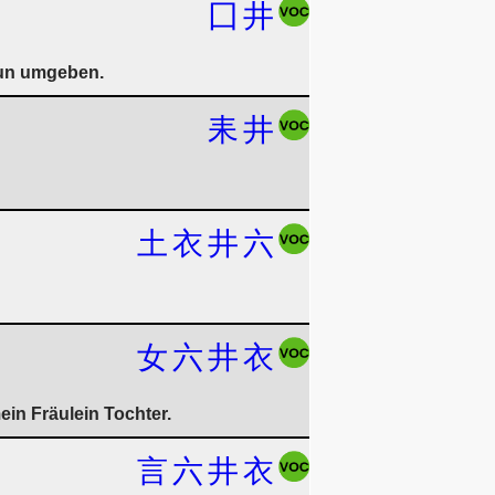
囗
井
aun umgeben.
耒
井
土
衣
井
六
女
六
井
衣
ein Fräulein Tochter.
言
六
井
衣