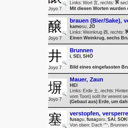
Links: Wort 言, rechts:
sec
Mit diesen Worten wurden 
Joyo 7
brauen (Bier/Sake), 
醸
kamo
su
,
JŌ
Links: Weinkrug 酉, rechts:
Einen Weinkrug, sechs Br
Joyo 7
Brunnen
井
i
,
SEI, SHŌ
Bild eines eingefassten B
Joyo 7
Mauer, Zaun
塀
HEI
Links: Erde 土, rechts: Hint
vom Toori) sollt ihr vereint se
Joyo 7
(Gebaut aus) Erde, um dahi
verstopfen, versperr
塞
fusa
gu
,
fusa
garu
,
SAI
,
SOK
Von oben: Dach 宀, Brunnen 