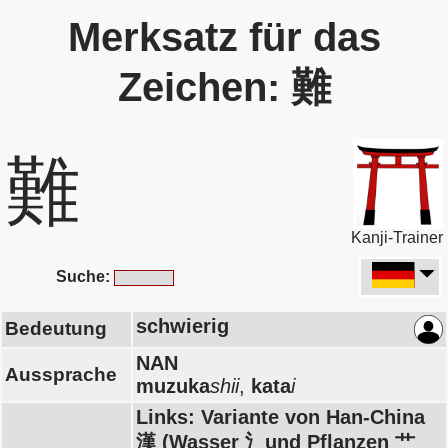
Merksatz für das
Zeichen: 難
難
Kanji-Trainer
Suche:
schwierig
Bedeutung
NAN
Aussprache
muzuka
shii
,
kata
i
Links: Variante von Han-China
漢 (Wasser 氵und Pflanzen 艹