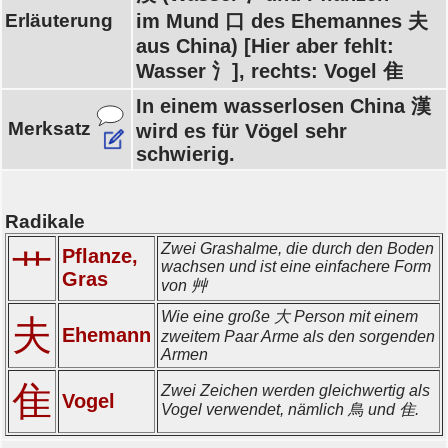
Erläuterung
im Mund 口 des Ehemannes 夫
aus China) [Hier aber fehlt:
Wasser 氵], rechts: Vogel 隹
In einem wasserlosen China 漢
Merksatz
wird es für Vögel sehr
schwierig.
Radikale
Zwei Grashalme, die durch den Boden
Pflanze,
艹
wachsen und ist eine einfachere Form
Gras
von 艸
Wie eine große 大 Person mit einem
夫
Ehemann
zweitem Paar Arme als den sorgenden
Armen
隹
Zwei Zeichen werden gleichwertig als
Vogel
Vogel verwendet, nämlich 鳥 und 隹.