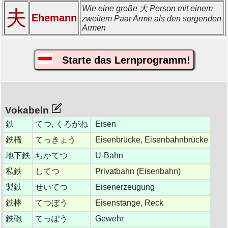
Wie eine große 大 Person mit einem
夫
Ehemann
zweitem Paar Arme als den sorgenden
Armen
Starte das Lernprogramm!
Vokabeln
鉄
てつ, くろがね
Eisen
鉄橋
てっきょう
Eisenbrücke, Eisenbahnbrücke
地下鉄
ちかてつ
U-Bahn
私鉄
してつ
Privatbahn (Eisenbahn)
製鉄
せいてつ
Eisenerzeugung
鉄棒
てつぼう
Eisenstange, Reck
鉄砲
てっぽう
Gewehr