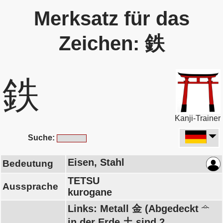
Merksatz für das
Zeichen: 鉄
鉄
Kanji-Trainer
Suche:
Eisen, Stahl
Bedeutung
TETSU
Aussprache
kurogane
Links: Metall 金 (Abgedeckt
in der Erde 土 sind 2