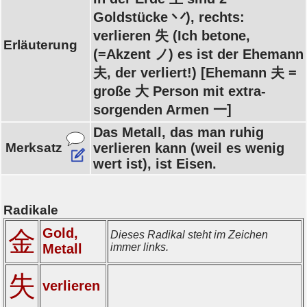
Goldstücke 丷), rechts:
verlieren 失 (Ich betone,
Erläuterung
(=Akzent ノ) es ist der Ehemann
夫, der verliert!) [Ehemann 夫 =
große 大 Person mit extra-
sorgenden Armen 一]
Das Metall, das man ruhig
Merksatz
verlieren kann (weil es wenig
wert ist), ist Eisen.
Radikale
Gold,
金
Dieses Radikal steht im Zeichen
Metall
immer links.
失
verlieren