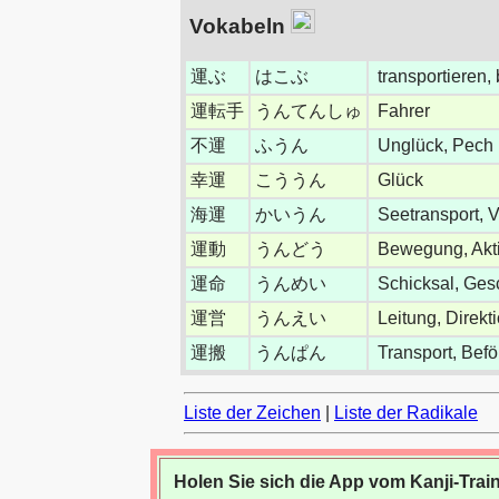
Vokabeln
運ぶ
はこぶ
transportieren,
運転手
うんてんしゅ
Fahrer
不運
ふうん
Unglück, Pech
幸運
こううん
Glück
海運
かいうん
Seetransport, V
運動
うんどう
Bewegung, Akti
運命
うんめい
Schicksal, Ges
運営
うんえい
Leitung, Direk
運搬
うんぱん
Transport, Bef
Liste der Zeichen
|
Liste der Radikale
Holen Sie sich die App vom Kanji-Train