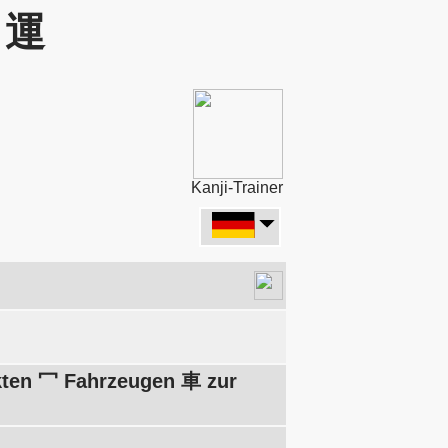
: 運
Kanji-Trainer
kten 冖 Fahrzeugen 車 zur