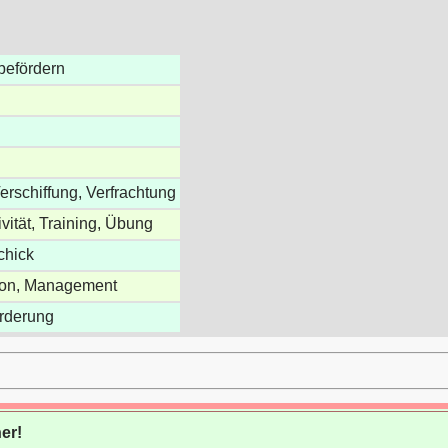
 befördern
erschiffung, Verfrachtung
vität, Training, Übung
chick
tion, Management
örderung
er!