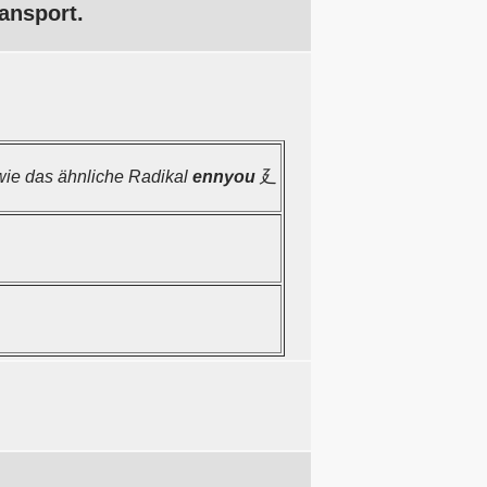
ansport.
wie das ähnliche Radikal
ennyou
廴