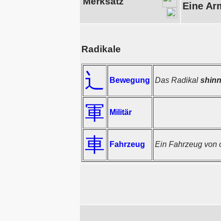
Merksatz
Eine Arm
Radikale
辶
Bewegung
Das Radikal
shin
軍
Militär
車
Fahrzeug
Ein Fahrzeug von