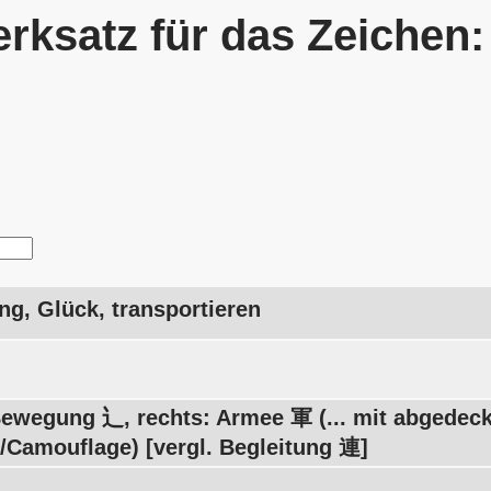
rksatz für das Zeichen
g, Glück, transportieren
Bewegung 辶, rechts: Armee 軍 (... mit abgedec
/Camouflage) [vergl. Begleitung 連]