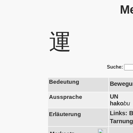
Me
運
Suche:
Bedeutung
Bewegun
UN
Aussprache
hako
bu
Links: 
Erläuterung
Tarnung