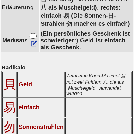
Erläuterung
八 als Muschelgeld), rechts:
einfach 易 (Die Sonnen-日-
Strahlen 勿 machen es einfach)
(Ein persönliches Geschenk ist
Merksatz
schwieriger:) Geld ist einfach
als Geschenk.
Radikale
Zeigt eine Kauri-Muschel 目
貝
mit zwei Fühlern 八, die als
Geld
"Muschelgeld" verwendet
wurden.
易
einfach
勿
Sonnenstrahlen