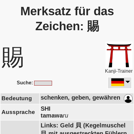
Merksatz für das
Zeichen: 賜
賜
Kanji-Trainer
Suche:
schenken, geben, gewähren
Bedeutung
SHI
Aussprache
tamawa
ru
Links: Geld 貝 (Kegelmuschel
目 mit ausgestreckten Fühlern