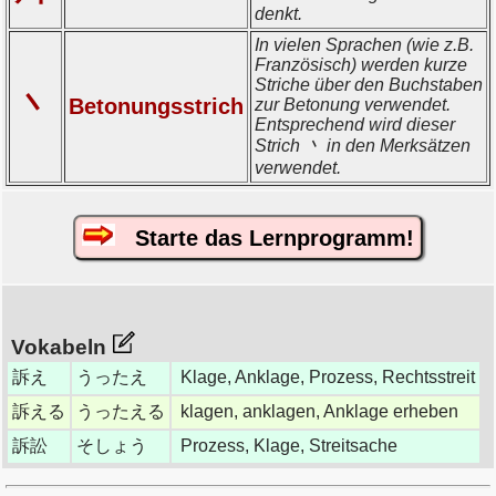
denkt.
In vielen Sprachen (wie z.B.
Französisch) werden kurze
Striche über den Buchstaben
丶
Betonungsstrich
zur Betonung verwendet.
Entsprechend wird dieser
Strich 丶 in den Merksätzen
verwendet.
Starte das Lernprogramm!
Vokabeln
訴え
うったえ
Klage, Anklage, Prozess, Rechtsstreit
訴える
うったえる
klagen, anklagen, Anklage erheben
訴訟
そしょう
Prozess, Klage, Streitsache