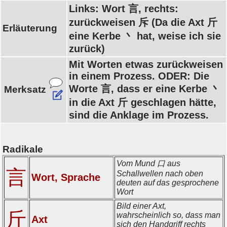
Links: Wort 言, rechts:
zurückweisen 斥 (Da die Axt 斤
Erläuterung
eine Kerbe 丶 hat, weise ich sie
zurück)
Mit Worten etwas zurückweisen
in einem Prozess. ODER: Die
Worte 言, dass er eine Kerbe 丶
Merksatz
in die Axt 斤 geschlagen hätte,
sind die Anklage im Prozess.
Radikale
Vom Mund 口 aus
言
Schallwellen nach oben
Wort, Sprache
deuten auf das gesprochene
Wort
Bild einer Axt,
斤
wahrscheinlich so, dass man
Axt
sich den Handgriff rechts