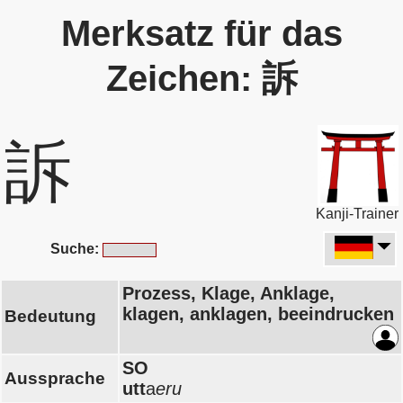
Merksatz für das
Zeichen: 訴
訴
Kanji-Trainer
Suche:
Prozess, Klage, Anklage,
klagen, anklagen, beeindrucken
Bedeutung
SO
Aussprache
utt
a
eru