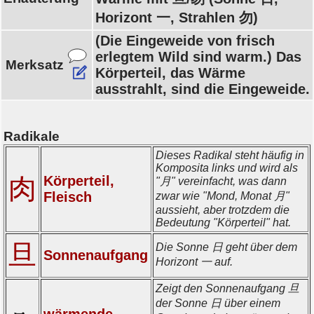
Horizont 一, Strahlen 勿)
(Die Eingeweide von frisch
erlegtem Wild sind warm.) Das
Merksatz
Körperteil, das Wärme
ausstrahlt, sind die Eingeweide.
Radikale
Dieses Radikal steht häufig in
Komposita links und wird als
肉
Körperteil,
"月" vereinfacht, was dann
Fleisch
zwar wie "Mond, Monat 月"
aussieht, aber trotzdem die
Bedeutung "Körperteil" hat.
旦
Die Sonne 日 geht über dem
Sonnenaufgang
Horizont 一 auf.
Zeigt den Sonnenaufgang 旦
der Sonne 日 über einem
wärmende