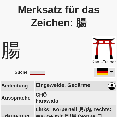
Merksatz für das
Zeichen: 腸
腸
Kanji-Trainer
Suche:
Eingeweide, Gedärme
Bedeutung
CHŌ
Aussprache
harawata
Links: Körperteil 月/肉, rechts:
Erläuterung
Wärme mit 旦/易 (Sonne 日,