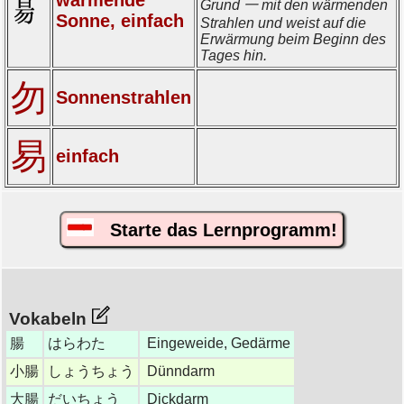
Grund 一 mit den wärmenden
Sonne, einfach
Strahlen und weist auf die
Erwärmung beim Beginn des
Tages hin.
勿
Sonnenstrahlen
易
einfach
Starte das Lernprogramm!
Vokabeln
腸
はらわた
Eingeweide, Gedärme
小腸
しょうちょう
Dünndarm
大腸
だいちょう
Dickdarm