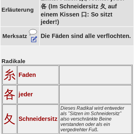
各 (Im Schneidersitz 夂 auf
Erläuterung
einem Kissen 口: So sitzt
jeder!)
Die Fäden sind alle verflochten.
Merksatz
Radikale
糸
Faden
各
jeder
Dieses Radikal wird entweder
als "Sitzen im Schneidersitz"
夂
Schneidersitz
also verschränkte Beine
verstanden oder als ein
vergedrehter Fuß.