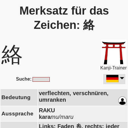
Merksatz für das
Zeichen: 絡
絡
Kanji-Trainer
Suche:
verflechten, verschnüren,
Bedeutung
umranken
RAKU
Aussprache
kara
mu/maru
Links: Faden 糸, rechts: jeder