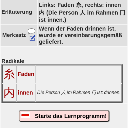
Links: Faden 糸, rechts: innen
Erläuterung
内 (Die Person 人 im Rahmen 冂
ist innen.)
Wenn der Faden drinnen ist,
Merksatz
wurde er vereinbarungsgemäß
geliefert.
Radikale
糸
Faden
内
innen
Die Person 人 im Rahmen 冂 ist: drinnen.
Starte das Lernprogramm!