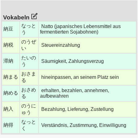
Vokabeln
なっと
Natto (japanisches Lebensmittel aus
納豆
fermentierten Sojabohnen)
う
のうぜ
納税
Steuereinzahlung
い
たいの
滞納
Säumigkeit, Zahlungsverzug
う
おさま
納まる
hineinpassen, an seinem Platz sein
る
おさめ
erhalten, bezahlen, annehmen,
納める
aufbewahren
る
のうに
納入
Bezahlung, Lieferung, Zustellung
ゅう
なっと
納得
Verständnis, Zustimmung, Einwilligung
く