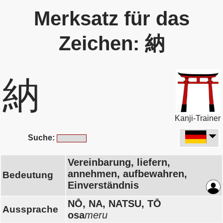
Merksatz für das
Zeichen: 納
納
Kanji-Trainer
Suche:
Vereinbarung, liefern,
annehmen, aufbewahren,
Bedeutung
Einverständnis
NŌ, NA, NATSU, TŌ
Aussprache
osa
meru