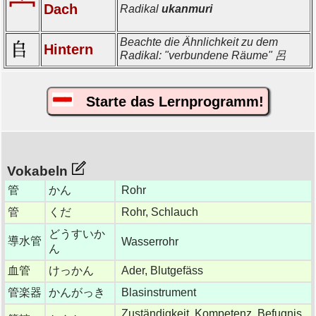
宀
Dach
Radikal
ukanmuri
Beachte die Ähnlichkeit zu dem
Hintern
Radikal: "verbundene Räume" 呂
Starte das Lernprogramm!
Vokabeln
管
かん
Rohr
管
くだ
Rohr, Schlauch
どうすいか
導水管
Wasserrohr
ん
血管
けっかん
Ader, Blutgefäss
管楽器
かんがっき
Blasinstrument
Zuständigkeit, Kompetenz, Befugnis,