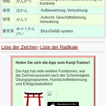
管轄
かんかつ
Kontrolle
保管
ほかん
Aufbewahrung, Verwahrung
Aufsicht, Geschäftsführung,
管理
かんり
Verwaltung
みゃくかん
脈管系
Blut-/Gefäß-system
けい
Liste der Zeichen
Liste der Radikale
|
Holen Sie sich die App vom Kanji-Trainer!
Die App hat viele weitere Funktionen, wie
die Zeichenauswahl nach der Schwierigkeit,
Übungsprogramme, Handschrifterkennung
und Erfolgsstatistiken!