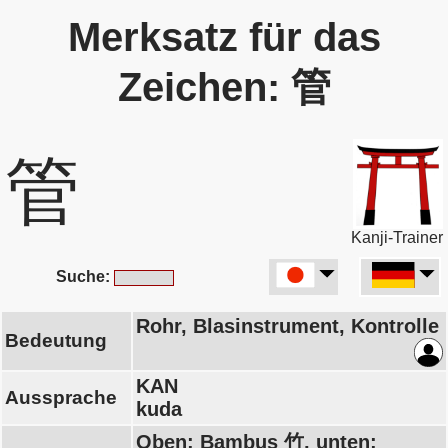
Merksatz für das
Zeichen: 管
管
Kanji-Trainer
Suche:
Rohr, Blasinstrument, Kontrolle
Bedeutung
KAN
Aussprache
kuda
Oben: Bambus 竹, unten: